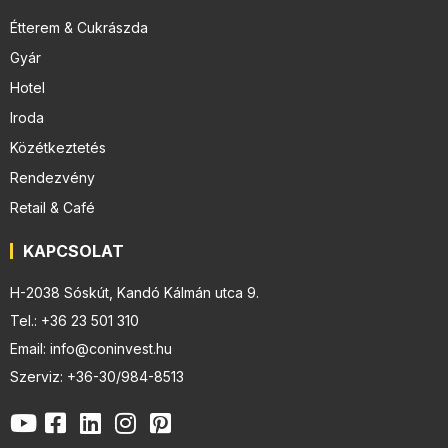
Étterem & Cukrászda
Gyár
Hotel
Iroda
Közétkeztetés
Rendezvény
Retail & Café
KAPCSOLAT
H-2038 Sóskút, Kandó Kálmán utca 9.
Tel.: +36 23 501 310
Email: info@coninvest.hu
Szerviz: +36-30/984-8513