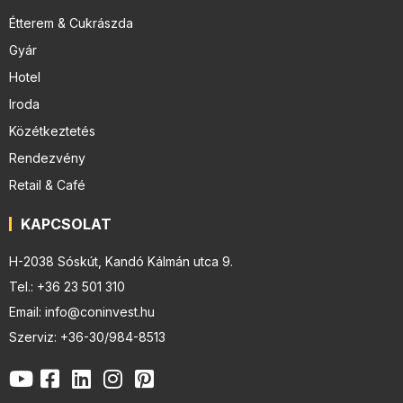
Étterem & Cukrászda
Gyár
Hotel
Iroda
Közétkeztetés
Rendezvény
Retail & Café
KAPCSOLAT
H-2038 Sóskút, Kandó Kálmán utca 9.
Tel.: +36 23 501 310
Email: info@coninvest.hu
Szerviz: +36-30/984-8513