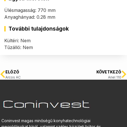
Ülésmagasság: 770 mm
Anyaghányad: 0.28 mm
További tulajdonságok
Kültéri: Nem
Tűzálló: Nem
ELŐZŐ
KÖVETKEZŐ
Arcos AC
Ariel 110
Coninvest magas minőségű konyhatechnológiai
megoldásokat kínál, valamint széles közületi bútor és