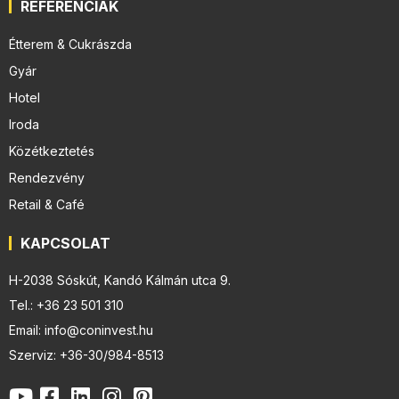
REFERENCIÁK
Étterem & Cukrászda
Gyár
Hotel
Iroda
Közétkeztetés
Rendezvény
Retail & Café
KAPCSOLAT
H-2038 Sóskút, Kandó Kálmán utca 9.
Tel.: +36 23 501 310
Email: info@coninvest.hu
Szerviz: +36-30/984-8513