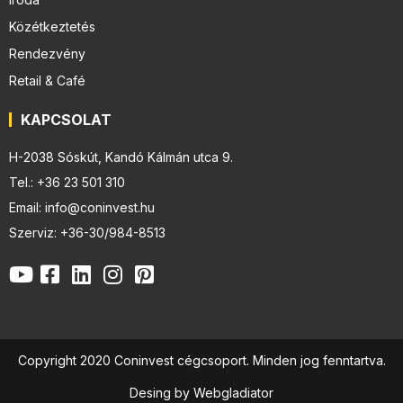
Közétkeztetés
Rendezvény
Retail & Café
KAPCSOLAT
H-2038 Sóskút, Kandó Kálmán utca 9.
Tel.: +36 23 501 310
Email: info@coninvest.hu
Szerviz: +36-30/984-8513
Copyright 2020 Coninvest cégcsoport. Minden jog fenntartva.
Desing by Webgladiator