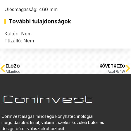
Ülésmagasság: 460 mm
További tulajdonságok
Kültéri: Nem
Tűzálló: Nem
ELŐZŐ
KÖVETKEZŐ
Atlantico
Axel R/4W
Coninvest magas minőségű konyhatechnológiai
megoldásokat kínál, valamint széles közületi bútor és
design bútor választékot biztosít.