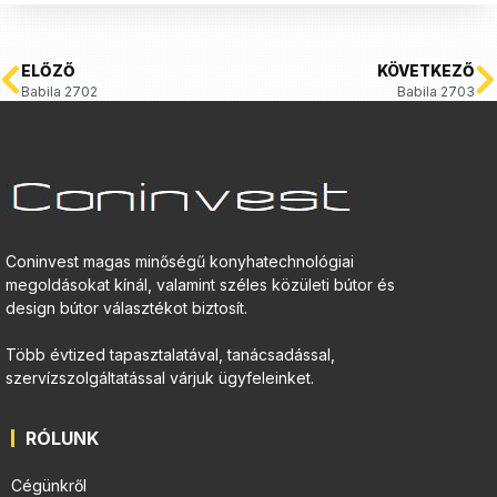
ELŐZŐ
KÖVETKEZŐ
Babila 2702
Babila 2703
Coninvest magas minőségű konyhatechnológiai
megoldásokat kínál, valamint széles közületi bútor és
design bútor választékot biztosít.
Több évtized tapasztalatával, tanácsadással,
szervízszolgáltatással várjuk ügyfeleinket.
RÓLUNK
Cégünkről