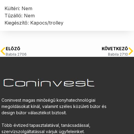
Kültéri: Nem
Tűzálló: Nem
Kiegészítő: Kapocs/trolley
ELŐZŐ
KÖVETKEZŐ
Babila 2706
Babila 2710
Coninvest magas minőségű konyhatechnológiai
megoldásokat kínál, valamint széles közületi bútor és
design bútor választékot biztosít.
Több évtized tapasztalatával, tanácsadással,
szervízszolgáltatással várjuk ügyfeleinket.