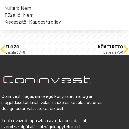
Kültéri: Nem
Tűzálló: Nem
Kiegészítő: Kapocs/trolley
ELŐZŐ
KÖVETKEZŐ
Babila 2748
Babila 2750
Coninvest magas minőségű konyhatechnológiai
megoldásokat kínál, valamint széles közületi bútor és
design bútor választékot biztosít.
Több évtized tapasztalatával, tanácsadással,
szervízszolgáltatással várjuk ügyfeleinket.