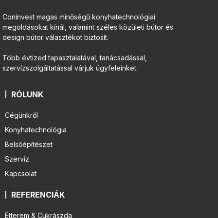
Coninvest magas minőségű konyhatechnológiai
megoldásokat kínál, valamint széles közületi bútor és
design bútor választékot biztosít.
Több évtized tapasztalatával, tanácsadással,
szervízszolgáltatással várjuk ügyfeleinket.
RÓLUNK
Cégünkről
Konyhatechnológia
Belsőépítészet
Szerviz
Kapcsolat
REFERENCIÁK
Étterem & Cukrászda