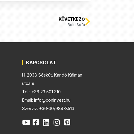
KÖVETKEZŐ
Bold Sofa
KAPCSOLAT
H-2038 Sóskút, Kandó Kálmán
utca 9.
Tel.: +36 23 501 310
Email: info@coninvest.hu
Szerviz: +36-30/984-8513