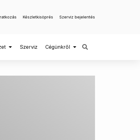
iratkozás
Készletkisöprés
Szerviz bejelentés
zet
Szerviz
Cégünkről