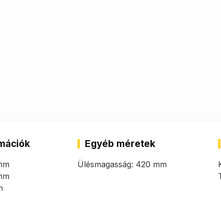
mációk
Egyéb méretek
 mm
Ülésmagasság: 420 mm
 mm
m