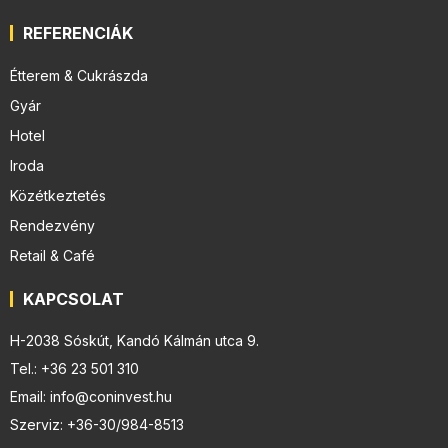
REFERENCIÁK
Étterem & Cukrászda
Gyár
Hotel
Iroda
Közétkeztetés
Rendezvény
Retail & Café
KAPCSOLAT
H-2038 Sóskút, Kandó Kálmán utca 9.
Tel.: +36 23 501 310
Email: info@coninvest.hu
Szerviz: +36-30/984-8513