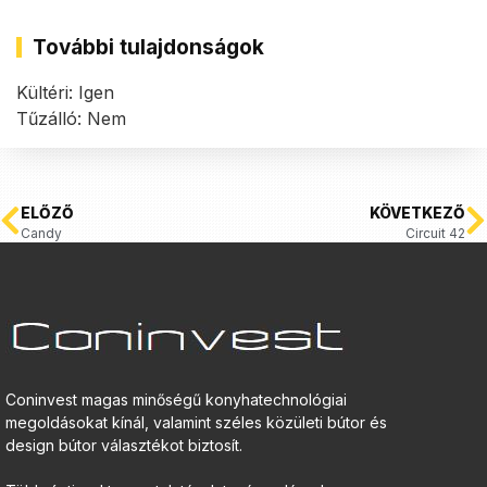
További tulajdonságok
Kültéri: Igen
Tűzálló: Nem
ELŐZŐ
KÖVETKEZŐ
Candy
Circuit 42
Coninvest magas minőségű konyhatechnológiai
megoldásokat kínál, valamint széles közületi bútor és
design bútor választékot biztosít.