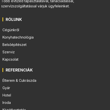
Több évtized tapasztalatával, tanácsadással,
szervízszolgáltatással várjuk ügyfeleinket.
RÓLUNK
Cégünkről
Konyhatechnológia
Belsőépítészet
Szerviz
Kapcsolat
REFERENCIÁK
Étterem & Cukrászda
Gyár
Hotel
Iroda
Közétkeztetés