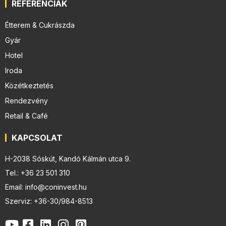
REFERENCIÁK
Étterem & Cukrászda
Gyár
Hotel
Iroda
Közétkeztetés
Rendezvény
Retail & Café
KAPCSOLAT
H-2038 Sóskút, Kandó Kálmán utca 9.
Tel.: +36 23 501 310
Email: info@coninvest.hu
Szerviz: +36-30/984-8513