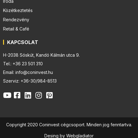
Iroda
Közétkeztetés
Rendezvény
Retail & Café
KAPCSOLAT
H-2038 Sóskút, Kandó Kálmán utca 9.
Tel.: +36 23 501 310
Email: info@coninvest.hu
Szerviz: +36-30/984-8513
Copyright 2020 Coninvest cégcsoport. Minden jog fenntartva.
Desing by Webgladiator