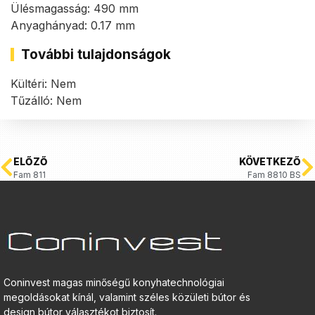
Ülésmagasság: 490 mm
Anyaghányad: 0.17 mm
További tulajdonságok
Kültéri: Nem
Tűzálló: Nem
ELŐZŐ
KÖVETKEZŐ
Fam 811
Fam 8810 BS
Coninvest magas minőségű konyhatechnológiai
megoldásokat kínál, valamint széles közületi bútor és
design bútor választékot biztosít.