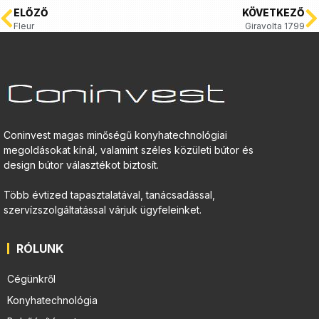
ELŐZŐ
KÖVETKEZŐ
Fleur
Giravolta 1799
Coninvest magas minőségű konyhatechnológiai
megoldásokat kínál, valamint széles közületi bútor és
design bútor választékot biztosít.
Több évtized tapasztalatával, tanácsadással,
szervízszolgáltatással várjuk ügyfeleinket.
RÓLUNK
Cégünkről
Konyhatechnológia