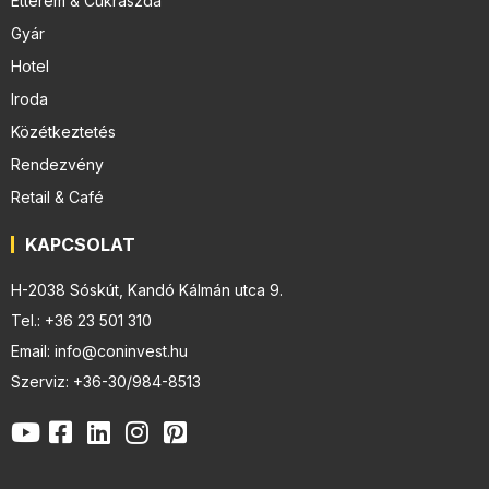
Étterem & Cukrászda
Gyár
Hotel
Iroda
Közétkeztetés
Rendezvény
Retail & Café
KAPCSOLAT
H-2038 Sóskút, Kandó Kálmán utca 9.
Tel.: +36 23 501 310
Email: info@coninvest.hu
Szerviz: +36-30/984-8513