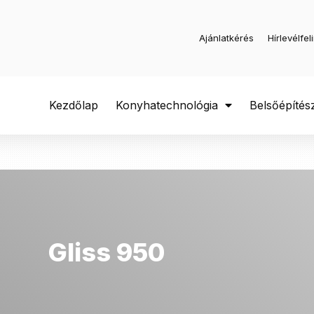
Ajánlatkérés
Hírlevélfel
Kezdőlap
Konyhatechnológia
Belsőépítés
Gliss 950