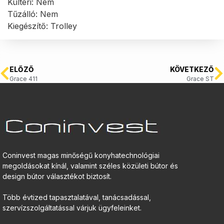
Kültéri: Nem
Tűzálló: Nem
Kiegészítő: Trolley
ELŐZŐ
KÖVETKEZŐ
Grace 411
Grace ST
Coninvest magas minőségű konyhatechnológiai
megoldásokat kínál, valamint széles közületi bútor és
design bútor választékot biztosít.
Több évtized tapasztalatával, tanácsadással,
szervízszolgáltatással várjuk ügyfeleinket.