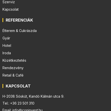
Szerviz
Kapcsolat
REFERENCIÁK
Étterem & Cukrászda
Gyár
Hotel
Iroda
Közétkeztetés
Rendezvény
Retail & Café
KAPCSOLAT
H-2038 Sóskút, Kandó Kálmán utca 9.
Tel.: +36 23 501 310
Email: info@coninvest.hu