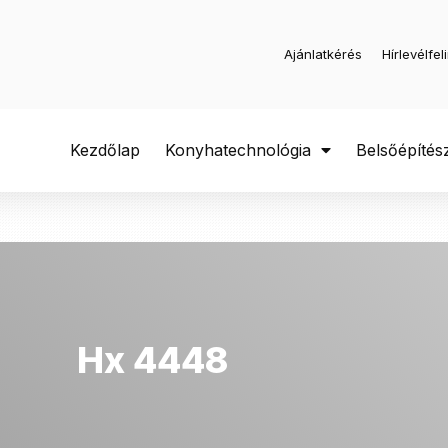
Ajánlatkérés
Hírlevélfel
Kezdőlap
Konyhatechnológia
Belsőépítés
Hx 4448