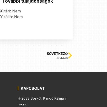
További tulajdonságok
Kültéri: Nem
Tűzálló: Nem
KÖVETKEZŐ
Hx 4449
KAPCSOLAT
H-2038 Sóskút, Kandó Kálmán
utca 9.