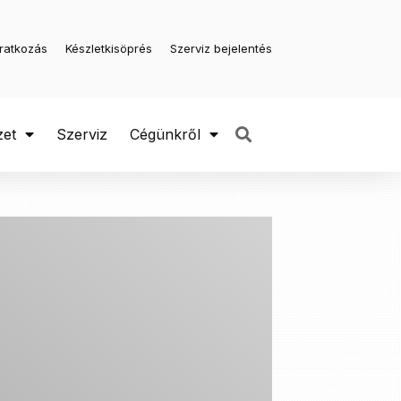
iratkozás
Készletkisöprés
Szerviz bejelentés
zet
Szerviz
Cégünkről