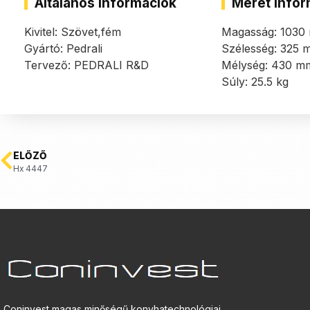
Általános információk
Méret infor
Kivitel: Szövet,fém
Magasság: 1030
Gyártó: Pedrali
Szélesség: 325 
Tervező: PEDRALI R&D
Mélység: 430 m
Súly: 25.5 kg
ELŐZŐ
Hx 4447
Coninvest magas minőségű konyhatechnológiai