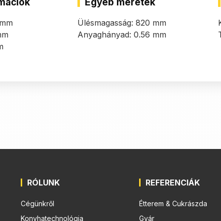
mációk
Egyéb méretek
 mm
Ülésmagasság: 820 mm
mm
Anyaghányad: 0.56 mm
m
RÓLUNK
REFERENCIÁK
Cégünkről
Étterem & Cukrászda
Konyhatechnológia
Gyár