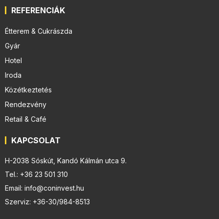
REFERENCIÁK
Étterem & Cukrászda
Gyár
Hotel
Iroda
Közétkeztetés
Rendezvény
Retail & Café
KAPCSOLAT
H-2038 Sóskút, Kandó Kálmán utca 9.
Tel.: +36 23 501 310
Email: info@coninvest.hu
Szerviz: +36-30/984-8513