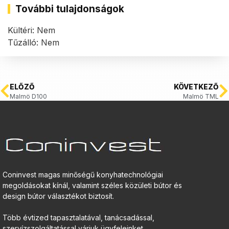
További tulajdonságok
Kültéri: Nem
Tűzálló: Nem
ELŐZŐ
KÖVETKEZŐ
Malmö D100
Malmö TML
Coninvest magas minőségű konyhatechnológiai
megoldásokat kínál, valamint széles közületi bútor és
design bútor választékot biztosít.
Több évtized tapasztalatával, tanácsadással,
szervízszolgáltatással várjuk ügyfeleinket.