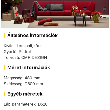
Általános információk
Kivitel: Laminált,kőris
Gyártó: Pedrali
Tervező: CMP DESIGN
Méret információk
Magasság: 480 mm
Szélesség: D600 mm
Egyéb méretek
Láb paraméterek: D520