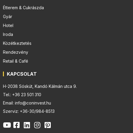
Étterem & Cukrászda
Gyár
Hotel
Iroda
Közétkeztetés
Rendezvény
Retail & Café
KAPCSOLAT
H-2038 Sóskút, Kandó Kálmán utca 9.
Tel.: +36 23 501 310
Email: info@coninvest.hu
Szerviz: +36-30/984-8513