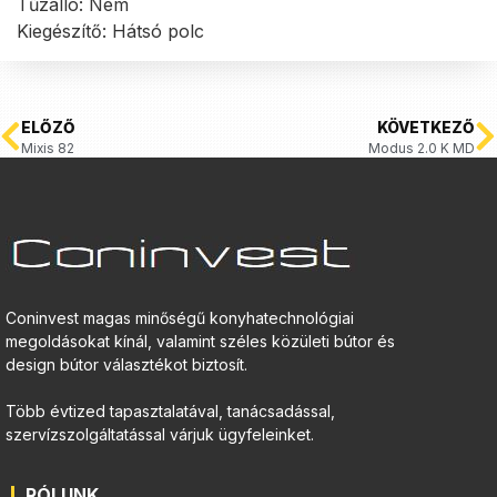
Tűzálló: Nem
Kiegészítő: Hátsó polc
ELŐZŐ
KÖVETKEZŐ
Mixis 82
Modus 2.0 K MD
Coninvest magas minőségű konyhatechnológiai
megoldásokat kínál, valamint széles közületi bútor és
design bútor választékot biztosít.
Több évtized tapasztalatával, tanácsadással,
szervízszolgáltatással várjuk ügyfeleinket.
RÓLUNK