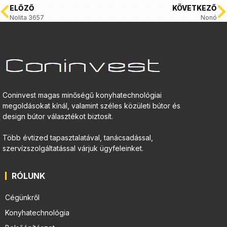
ELŐZŐ
KÖVETKEZŐ
Nolita 3657
Nonó
Coninvest magas minőségű konyhatechnológiai
megoldásokat kínál, valamint széles közületi bútor és
design bútor választékot biztosít.
Több évtized tapasztalatával, tanácsadással,
szervízszolgáltatással várjuk ügyfeleinket.
RÓLUNK
Cégünkről
Konyhatechnológia