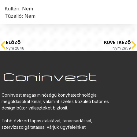
Kültéri: Nem
Tűzálló: Nem
ELŐZŐ
KÖVETKEZŐ
Nym 2848
Nym 2859
Coninvest magas minőségű konyhatechnológiai
megoldásokat kínál, valamint széles közületi bútor és
design bútor választékot biztosít.
Több évtized tapasztalatával, tanácsadással,
szervízszolgáltatással várjuk ügyfeleinket.