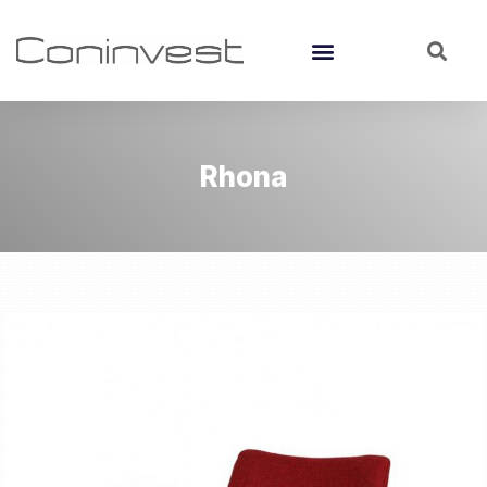
Rhona