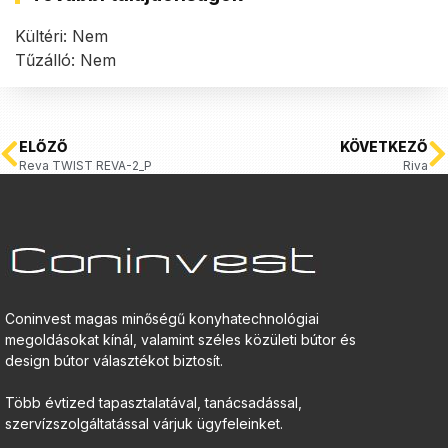
Kültéri: Nem
Tűzálló: Nem
ELŐZŐ
KÖVETKEZŐ
Reva TWIST REVA-2_P
Riva
Coninvest magas minőségű konyhatechnológiai
megoldásokat kínál, valamint széles közületi bútor és
design bútor választékot biztosít.
Több évtized tapasztalatával, tanácsadással,
szervízszolgáltatással várjuk ügyfeleinket.