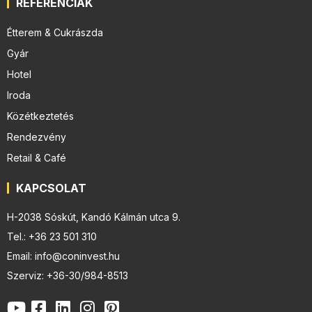
REFERENCIÁK
Étterem & Cukrászda
Gyár
Hotel
Iroda
Közétkeztetés
Rendezvény
Retail & Café
KAPCSOLAT
H-2038 Sóskút, Kandó Kálmán utca 9.
Tel.: +36 23 501 310
Email: info@coninvest.hu
Szerviz: +36-30/984-8513