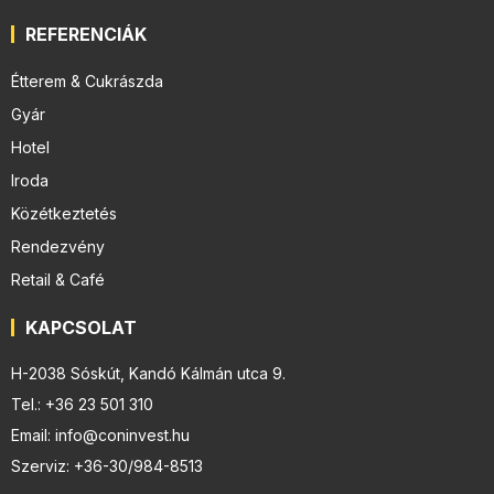
REFERENCIÁK
Étterem & Cukrászda
Gyár
Hotel
Iroda
Közétkeztetés
Rendezvény
Retail & Café
KAPCSOLAT
H-2038 Sóskút, Kandó Kálmán utca 9.
Tel.: +36 23 501 310
Email: info@coninvest.hu
Szerviz: +36-30/984-8513