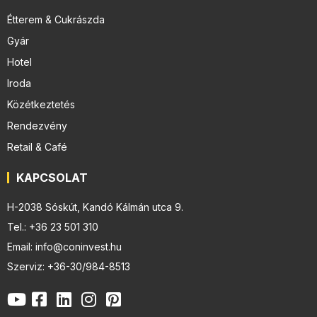
Étterem & Cukrászda
Gyár
Hotel
Iroda
Közétkeztetés
Rendezvény
Retail & Café
KAPCSOLAT
H-2038 Sóskút, Kandó Kálmán utca 9.
Tel.: +36 23 501 310
Email: info@coninvest.hu
Szerviz: +36-30/984-8513