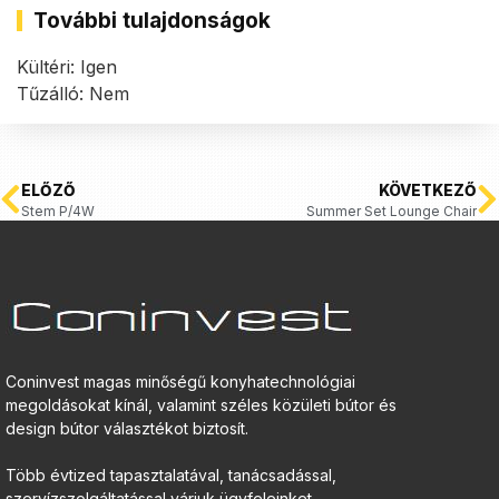
További tulajdonságok
Kültéri: Igen
Tűzálló: Nem
ELŐZŐ
KÖVETKEZŐ
Stem P/4W
Summer Set Lounge Chair
Coninvest magas minőségű konyhatechnológiai
megoldásokat kínál, valamint széles közületi bútor és
design bútor választékot biztosít.
Több évtized tapasztalatával, tanácsadással,
szervízszolgáltatással várjuk ügyfeleinket.