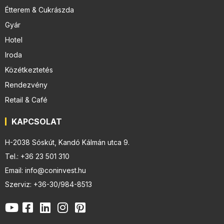
Étterem & Cukrászda
Gyár
Hotel
Iroda
Közétkeztetés
Rendezvény
Retail & Café
KAPCSOLAT
H-2038 Sóskút, Kandó Kálmán utca 9.
Tel.: +36 23 501 310
Email: info@coninvest.hu
Szerviz: +36-30/984-8513