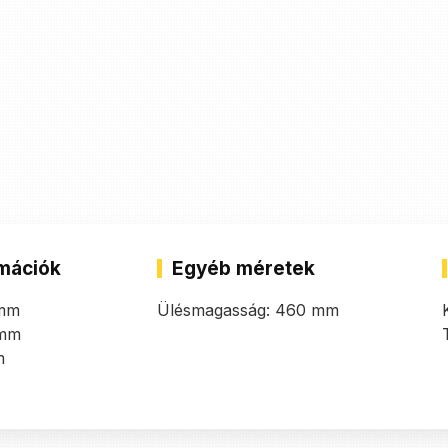
mációk
Egyéb méretek
 mm
Ülésmagasság: 460 mm
 mm
m