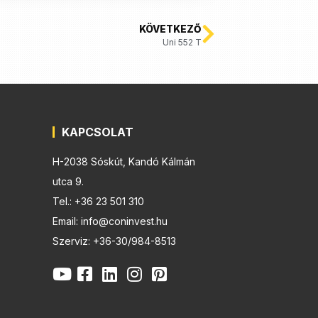
KÖVETKEZŐ
Uni 552 T
KAPCSOLAT
H-2038 Sóskút, Kandó Kálmán
utca 9.
Tel.: +36 23 501 310
Email: info@coninvest.hu
Szerviz: +36-30/984-8513