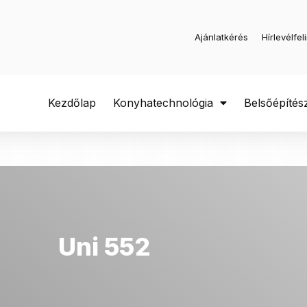
Ajánlatkérés
Hírlevélfel
Kezdőlap
Konyhatechnológia
Belsőépítés
Uni 552