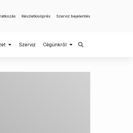
iratkozás
Készletkisöprés
Szerviz bejelentés
zet
Szerviz
Cégünkről