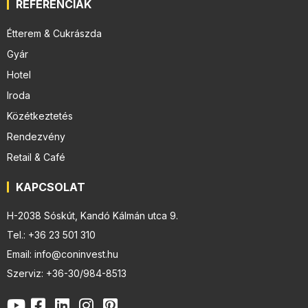
REFERENCIÁK
Étterem & Cukrászda
Gyár
Hotel
Iroda
Közétkeztetés
Rendezvény
Retail & Café
KAPCSOLAT
H-2038 Sóskút, Kandó Kálmán utca 9.
Tel.: +36 23 501 310
Email: info@coninvest.hu
Szerviz: +36-30/984-8513