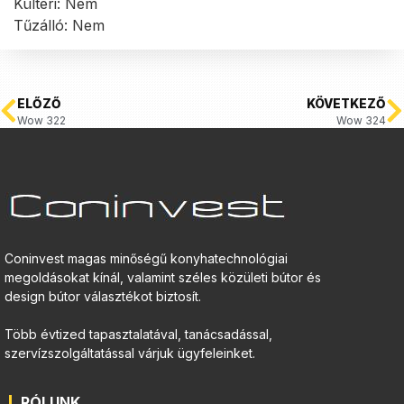
Kültéri: Nem
Tűzálló: Nem
ELŐZŐ
KÖVETKEZŐ
Wow 322
Wow 324
Coninvest magas minőségű konyhatechnológiai
megoldásokat kínál, valamint széles közületi bútor és
design bútor választékot biztosít.
Több évtized tapasztalatával, tanácsadással,
szervízszolgáltatással várjuk ügyfeleinket.
RÓLUNK