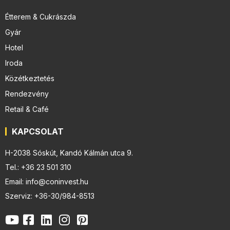
Étterem & Cukrászda
Gyár
Hotel
Iroda
Közétkeztetés
Rendezvény
Retail & Café
KAPCSOLAT
H-2038 Sóskút, Kandó Kálmán utca 9.
Tel.: +36 23 501 310
Email: info@coninvest.hu
Szerviz: +36-30/984-8513