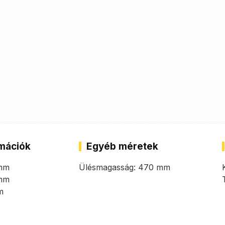
mációk
Egyéb méretek
 mm
Ülésmagasság: 470 mm
 mm
m