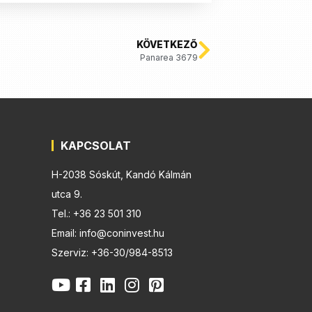
KÖVETKEZŐ
Panarea 3679
KAPCSOLAT
H-2038 Sóskút, Kandó Kálmán
utca 9.
Tel.: +36 23 501 310
Email: info@coninvest.hu
Szerviz: +36-30/984-8513