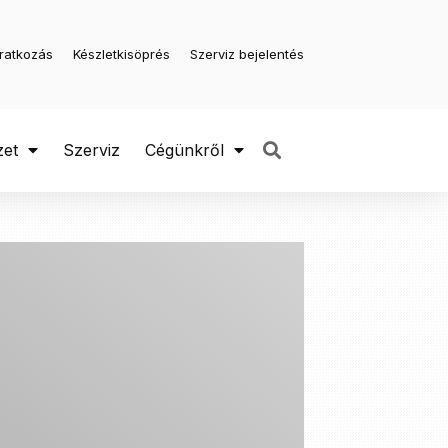
iratkozás
Készletkisöprés
Szerviz bejelentés
zet
Szerviz
Cégünkről