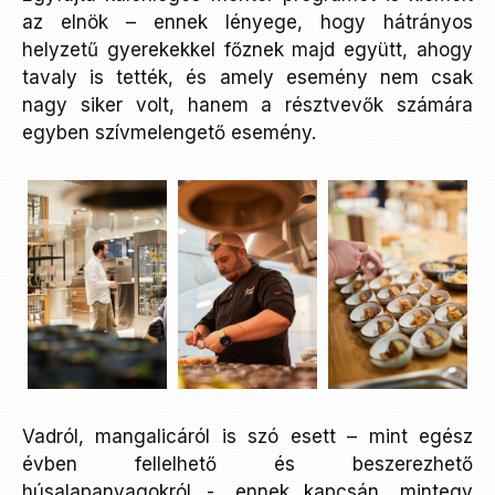
az elnök – ennek lényege, hogy hátrányos
helyzetű gyerekekkel főznek majd együtt, ahogy
tavaly is tették, és amely esemény nem csak
nagy siker volt, hanem a résztvevők számára
egyben szívmelengető esemény.
Vadról, mangalicáról is szó esett – mint egész
évben fellelhető és beszerezhető
húsalapanyagokról -, ennek kapcsán, mintegy