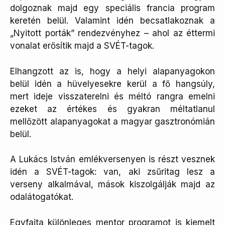
dolgoznak majd egy speciális francia program
keretén belül. Valamint idén becsatlakoznak a
„Nyitott porták” rendezvényhez – ahol az éttermi
vonalat erősítik majd a SVÉT-tagok.
Elhangzott az is, hogy a helyi alapanyagokon
belül idén a hüvelyesekre kerül a fő hangsúly,
mert ideje visszaterelni és méltó rangra emelni
ezeket az értékes és gyakran méltatlanul
mellőzött alapanyagokat a magyar gasztronómián
belül.
A Lukács István emlékversenyen is részt vesznek
idén a SVÉT-tagok: van, aki zsűritag lesz a
verseny alkalmával, mások kiszolgálják majd az
odalátogatókat.
Egyfajta különleges mentor programot is kiemelt