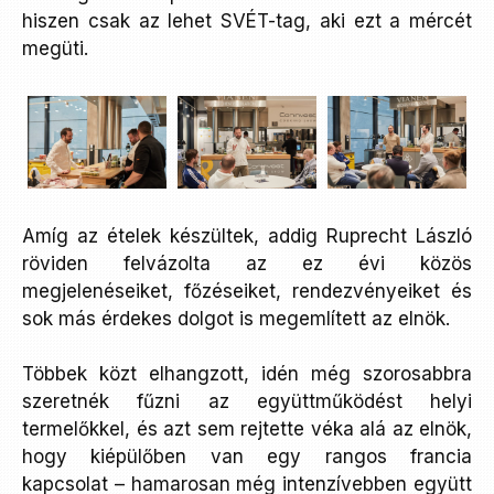
hiszen csak az lehet SVÉT-tag, aki ezt a mércét
megüti.
Amíg az ételek készültek, addig Ruprecht László
röviden felvázolta az ez évi közös
megjelenéseiket, főzéseiket, rendezvényeiket és
sok más érdekes dolgot is megemlített az elnök.
Többek közt elhangzott, idén még szorosabbra
szeretnék fűzni az együttműködést helyi
termelőkkel, és azt sem rejtette véka alá az elnök,
hogy kiépülőben van egy rangos francia
kapcsolat – hamarosan még intenzívebben együtt