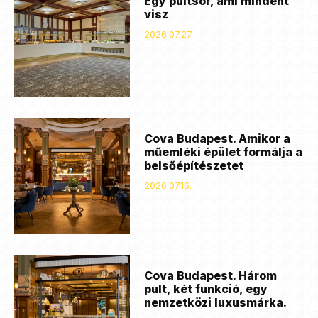
Egy pultsor, ami mindent
visz
2026.07.27.
Cova Budapest. Amikor a
műemléki épület formálja a
belsőépítészetet
2026.07.16.
Cova Budapest. Három
pult, két funkció, egy
nemzetközi luxusmárka.