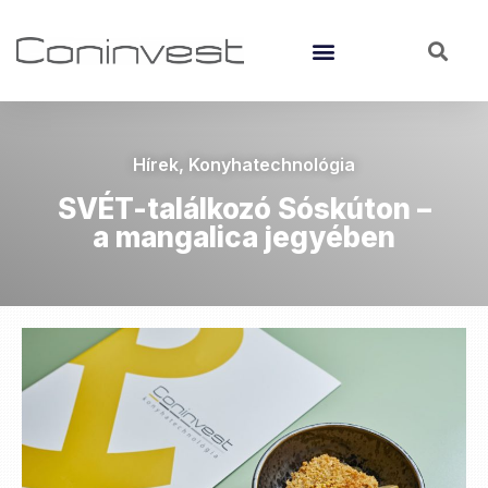
Hírek
,
Konyhatechnológia
SVÉT-találkozó Sóskúton –
a mangalica jegyében