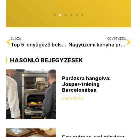
ELŐZŐ
KÖVETKEZŐ
Top 5 lenyűgöző belsőépítészeti munkánk
Nagyüzemi konyha prémium szinten: Top 3 menza projektünk
HASONLÓ BEJEGYZÉSEK
Parázsra hangolva:
Josper-tréning
Barcelonában
2026.07.29.