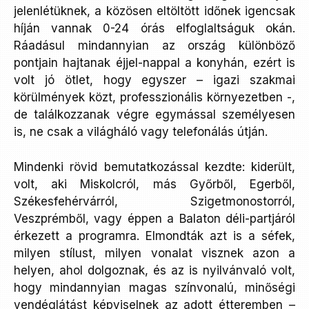
jelenlétüknek, a közösen eltöltött időnek igencsak
híján vannak 0-24 órás elfoglaltságuk okán.
Ráadásul mindannyian az ország különböző
pontjain hajtanak éjjel-nappal a konyhán, ezért is
volt jó ötlet, hogy egyszer – igazi szakmai
körülmények közt, professzionális környezetben -,
de találkozzanak végre egymással személyesen
is, ne csak a világháló vagy telefonálás útján.
Mindenki rövid bemutatkozással kezdte: kiderült,
volt, aki Miskolcról, más Győrből, Egerből,
Székesfehérvárról, Szigetmonostorról,
Veszprémből, vagy éppen a Balaton déli-partjáról
érkezett a programra. Elmondták azt is a séfek,
milyen stílust, milyen vonalat visznek azon a
helyen, ahol dolgoznak, és az is nyilvánvaló volt,
hogy mindannyian magas színvonalú, minőségi
vendéglátást képviselnek az adott étteremben –