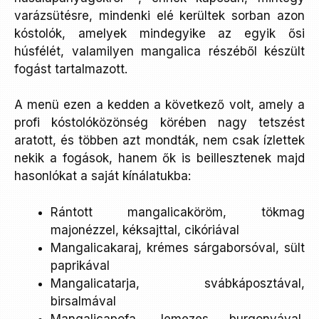
varázsütésre, mindenki elé kerültek sorban azon
kóstolók, amelyek mindegyike az egyik ősi
húsfélét, valamilyen mangalica részéből készült
fogást tartalmazott.
A menü ezen a kedden a következő volt, amely a
profi kóstolóközönség körében nagy tetszést
aratott, és többen azt mondták, nem csak ízlettek
nekik a fogások, hanem ők is beillesztenek majd
hasonlókat a saját kínálatukba:
Rántott mangalicaköröm, tökmag
majonézzel, kéksajttal, cikóriával
Mangalicakaraj, krémes sárgaborsóval, sült
paprikával
Mangalicatarja, svábkáposztával,
birsalmával
Mangalicapofa, lemezes burgonyával,