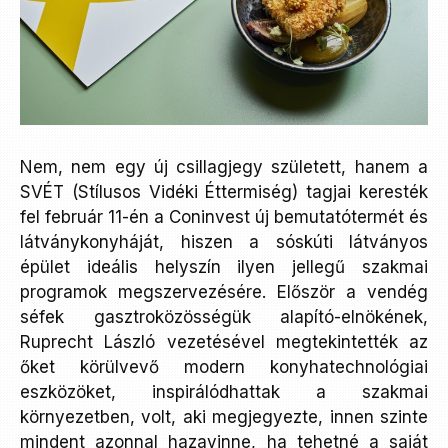
Nem, nem egy új csillagjegy született, hanem a
SVÉT (Stílusos Vidéki Éttermiség) tagjai keresték
fel február 11-én a Coninvest új bemutatótermét és
látványkonyháját, hiszen a sóskúti látványos
épület ideális helyszín ilyen jellegű szakmai
programok megszervezésére. Először a vendég
séfek gasztroközösségük alapító-elnökének,
Ruprecht László vezetésével megtekintették az
őket körülvevő modern konyhatechnológiai
eszközöket, inspirálódhattak a szakmai
környezetben, volt, aki megjegyezte, innen szinte
mindent azonnal hazavinne, ha tehetné a saját