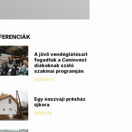
FERENCIÁK
A jövő vendéglátósait
fogadtuk a Coninvest
diákoknak szóló
szakmai programján
2025.04.13.
Egy noszvaji présház
újkora
2018.12.18.