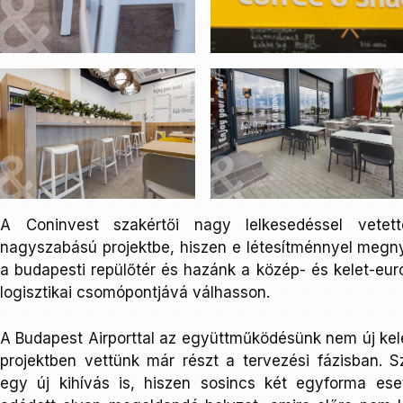
A Coninvest szakértői nagy lelkesedéssel vete
nagyszabású projektbe, hiszen e létesítménnyel megny
a budapesti repülőtér és hazánk a közép- és kelet-eur
logisztikai csomópontjává válhasson.
A Budapest Airporttal az együttműködésünk nem új kele
projektben vettünk már részt a tervezési fázisban. 
egy új kihívás is, hiszen sosincs két egyforma es