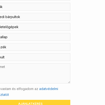
lvastam és elfogadom az
adatvédelmi
ztatót
AJÁNLATKÉRÉS