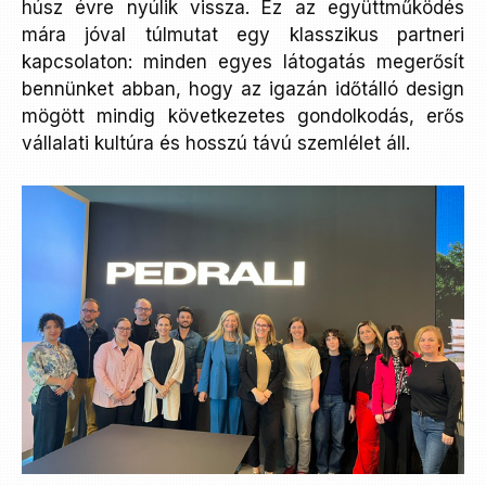
húsz évre nyúlik vissza. Ez az együttműködés
mára jóval túlmutat egy klasszikus partneri
kapcsolaton: minden egyes látogatás megerősít
bennünket abban, hogy az igazán időtálló design
mögött mindig következetes gondolkodás, erős
vállalati kultúra és hosszú távú szemlélet áll.