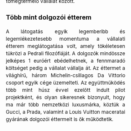
tömegtermelő vállalat között.
Több mint dolgozói étterem
A látogatás egyik legemberibb és
legemlékezetesebb momentuma a vállalati
étterem meglátogatása volt, amely tökéletesen
tükrözi a Pedrali filozófiáját. A dolgozók mindössze
jelképes 1 euróért ebédelhetnek, a fennmaradó
költséget pedig a vállalat vállalja át. Az éttermet a
világhírű, három Michelin-csillagos Da Vittorio
csoport egyik cége üzemelteti. Az együttműködés
több mint húsz évvel ezelőtt indult pilot
projektként, és olyan sikeresnek bizonyult, hogy
ma már több nemzetközi luxusmárka, köztük a
Gucci, a Prada, valamint a Louis Vuitton maceratai
gyárának dolgozói éttermeit is ők működtetik.