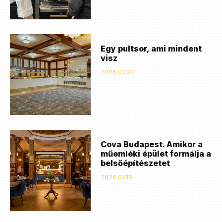
Egy pultsor, ami mindent
visz
2026.07.27.
Cova Budapest. Amikor a
műemléki épület formálja a
belsőépítészetet
2026.07.16.