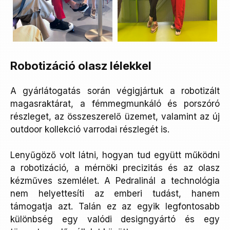
Robotizáció olasz lélekkel
A gyárlátogatás során végigjártuk a robotizált
magasraktárat, a fémmegmunkáló és porszóró
részleget, az összeszerelő üzemet, valamint az új
outdoor kollekció varrodai részlegét is.
Lenyűgöző volt látni, hogyan tud együtt működni
a robotizáció, a mérnöki precizitás és az olasz
kézműves szemlélet. A Pedralinál a technológia
nem helyettesíti az emberi tudást, hanem
támogatja azt. Talán ez az egyik legfontosabb
különbség egy valódi designgyártó és egy