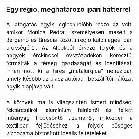
Egy régió, meghatározó ipari háttérrel
A látogatás egyik leginspirálóbb része az volt,
amikor Monica Pedrali személyesen mesélt a
Bergamo és Brescia közötti régió különleges ipari
örökségéről. Az Alpokból érkező folyók és a
hegyek érckincsei évszázadokon keresztül
formálták a térség gazdaságát és identitását.
Innen nőtt ki a híres „metalurgica” nehézipar,
amely később az olasz autóipari beszállítói hálózat
egyik alapjává vált.
A környék ma is világszinten ismert minőségi
féktárcsáiról, alumínium felnieiről és fejlett
műanyag fröccsöntő üzemeiről, miközben a
textilipar fejlődéséhez a folyók bőséges
vízhozama biztosított ideális feltételeket.