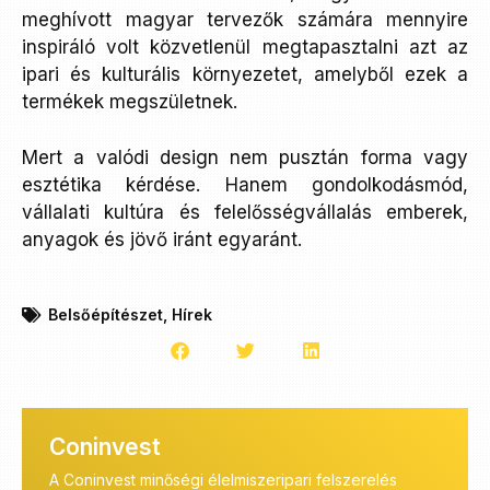
meghívott magyar tervezők számára mennyire
inspiráló volt közvetlenül megtapasztalni azt az
ipari és kulturális környezetet, amelyből ezek a
termékek megszületnek.
Mert a valódi design nem pusztán forma vagy
esztétika kérdése. Hanem gondolkodásmód,
vállalati kultúra és felelősségvállalás emberek,
anyagok és jövő iránt egyaránt.
Belsőépítészet
,
Hírek
Coninvest
A Coninvest minőségi élelmiszeripari felszerelés
Üzem