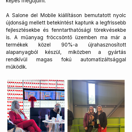
képes megújulni.
A Salone del Mobile kiállításon bemutatott nyolc
újdonság mellett betekintést kaptunk a legfrissebb
fejlesztésekbe és fenntarthatósági törekvésekbe
is. A műanyag fröccsöntő üzemben ma már a
termékek közel 90%-a újrahasznosított
alapanyagból készül, miközben a gyártás
rendkívül magas fokú automatizáltsággal
működik.