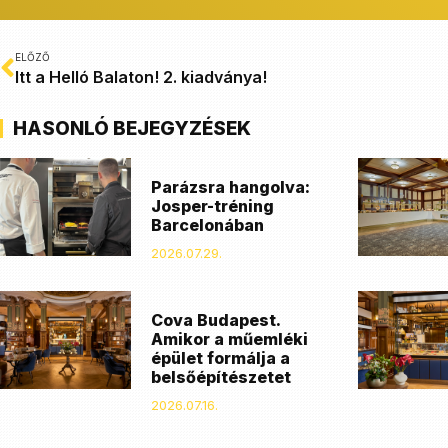
ELŐZŐ
Itt a Helló Balaton! 2. kiadványa!
HASONLÓ BEJEGYZÉSEK
Parázsra hangolva:
Josper-tréning
Barcelonában
2026.07.29.
Cova Budapest.
Amikor a műemléki
épület formálja a
belsőépítészetet
2026.07.16.