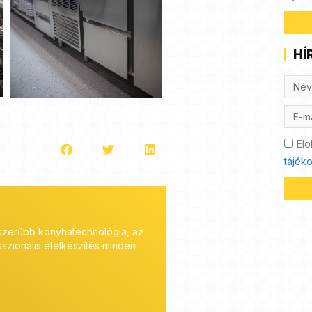
HÍ
Elo
tájéko
onális megoldásokat. A tervezés
A Coninvest a magas minőségű kon
gáltatásaink pedig hosszútávon is
számára széles közületi bútor és d
mély szaktudással, tanácsadással, 