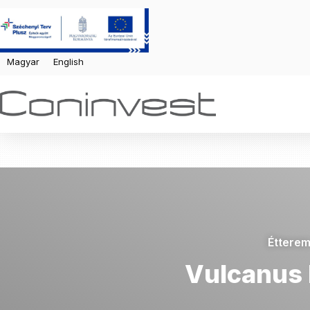
Magyar
English
Éttere
Vulcanus P