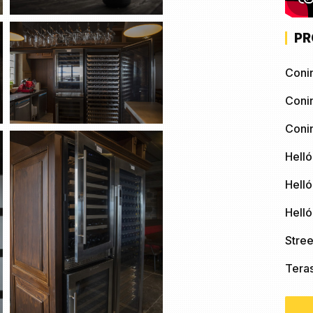
PR
Coni
Coni
Coni
Helló
Helló
Hell
Stree
Tera