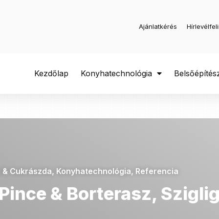
Ajánlatkérés
Hírlevélfel
Kezdőlap
Konyhatechnológia
Belsőépítés
m & Cukrászda
,
Konyhatechnológia
,
Referencia
ince & Borterasz, Szigli