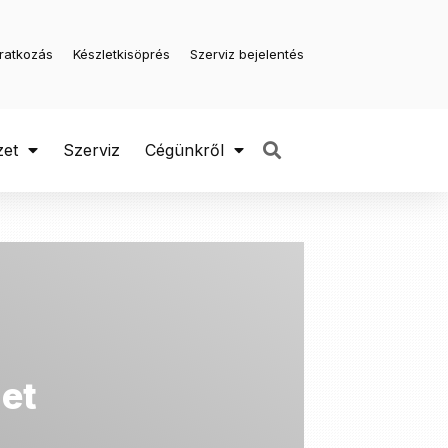
iratkozás
Készletkisöprés
Szerviz bejelentés
zet
Szerviz
Cégünkről
get