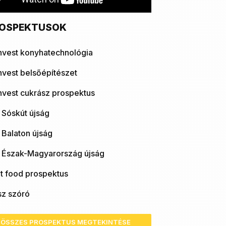
OSPEKTUSOK
nvest konyhatechnológia
nvest belsőépítészet
nvest cukrász prospektus
 Sóskút újság
 Balaton újság
ó Észak-Magyarország újság
t food prospektus
sz szóró
ÖSSZES PROSPEKTUS MEGTEKINTÉSE