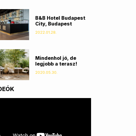
B&B Hotel Budapest
City, Budapest
2022.01.28.
Mindenhol jó, de
legjobb a terasz!
2020.05.30.
DEÓK