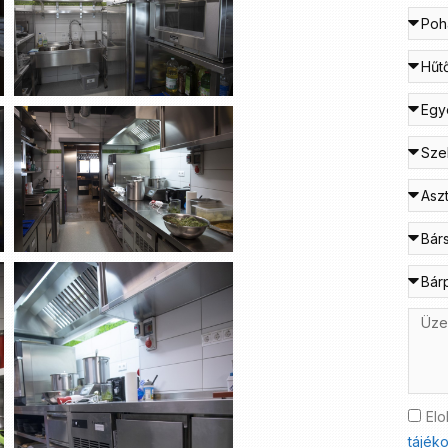
Elo
tájéko