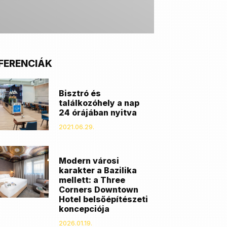
FERENCIÁK
Bisztró és
találkozóhely a nap
24 órájában nyitva
2021.06.29.
Modern városi
karakter a Bazilika
mellett: a Three
Corners Downtown
Hotel belsőépítészeti
koncepciója
2026.01.19.