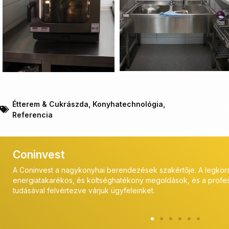
Étterem & Cukrászda
,
Konyhatechnológia
,
Referencia
Coninvest
az
A Coninvest a vendéglátóipar szakértői számára kínál professzi
és a kivitelezés során is ügyfeleink mellett állunk, szerviz szol
biztosítják a megfelelő működést.