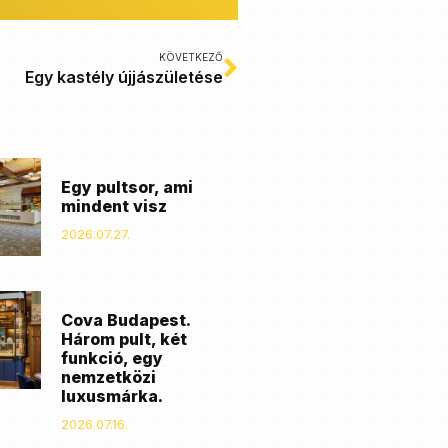
KÖVETKEZŐ
Egy kastély újjászületése
Egy pultsor, ami
mindent visz
2026.07.27.
Cova Budapest.
Három pult, két
funkció, egy
nemzetközi
luxusmárka.
2026.07.16.