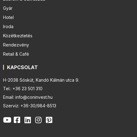
Gyár
Hotel
Iroda
Közétkeztetés
Rendezvény
Retail & Café
KAPCSOLAT
H-2038 Sóskút, Kandó Kálmán utca 9.
Tel.: +36 23 501 310
Email: info@coninvest.hu
Szerviz: +36-30/984-8513