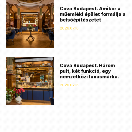
Cova Budapest. Amikor a
műemléki épület formálja a
belsőépítészetet
2026.07.16.
Cova Budapest. Három
pult, két funkció, egy
nemzetközi luxusmárka.
2026.07.16.