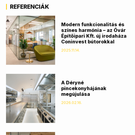
REFERENCIÁK
Modern funkcionalitás és
színes harmónia – az Óvár
Építőipari Kft. új irodaháza
Coninvest bútorokkal
2025.11.14.
A Déryné
pincekonyhájának
megújulása
2026.02.16.