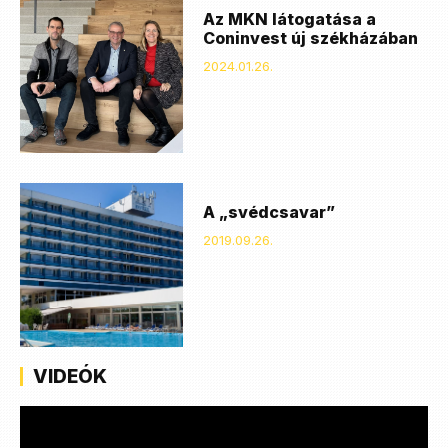
Az MKN látogatása a
Coninvest új székházában
2024.01.26.
A „svédcsavar”
2019.09.26.
VIDEÓK