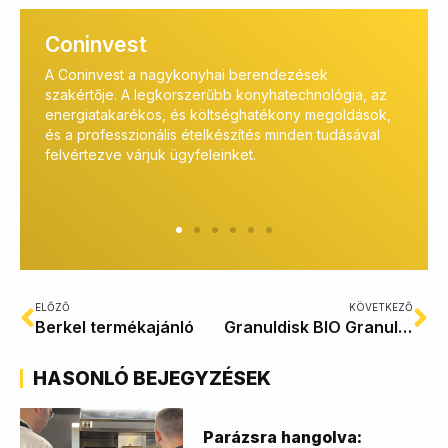
Coninvest
A Coninvest a vendéglátóipar szakértői számára kínál
ógia, az
professzionális megoldásokat. A tervezés és a
oldások,
kivitelezés során is ügyfeleink mellett állunk, szerviz
dásával
szolgáltatásaink pedig hosszútávon is biztosítják a
megfelelő működést.
ELŐZŐ
KÖVETKEZŐ
Berkel termékajánló
Granuldisk BIO Granulátum – Egy zöldebb megoldás
HASONLÓ BEJEGYZÉSEK
Parázsra hangolva: