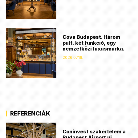
Cova Budapest. Három
pult, két funkció, egy
nemzetközi luxusmárka.
2026.07.16.
REFERENCIÁK
Coninvest szakértelem a
Budapest Airport új