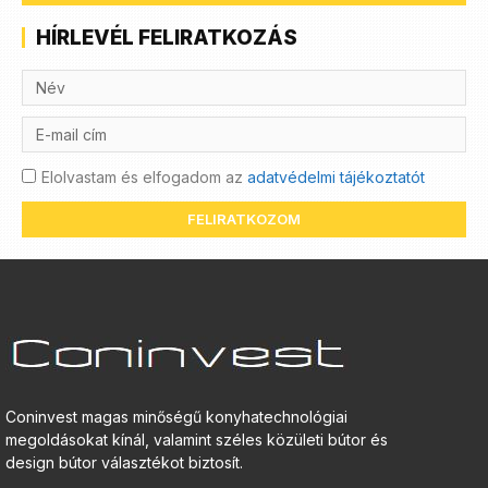
HÍRLEVÉL FELIRATKOZÁS
Elolvastam és elfogadom az
adatvédelmi tájékoztatót
FELIRATKOZOM
Coninvest magas minőségű konyhatechnológiai
megoldásokat kínál, valamint széles közületi bútor és
design bútor választékot biztosít.