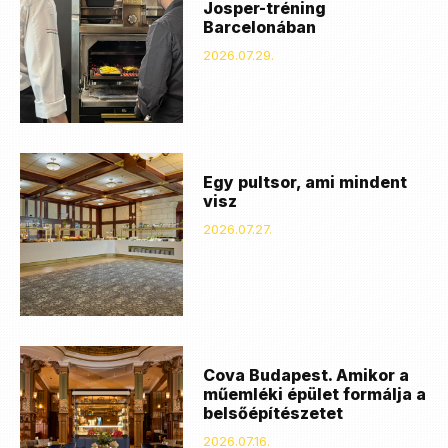
Josper-tréning
Barcelonában
2026.07.29.
Egy pultsor, ami mindent
visz
2026.07.27.
Cova Budapest. Amikor a
műemléki épület formálja a
belsőépítészetet
2026.07.16.