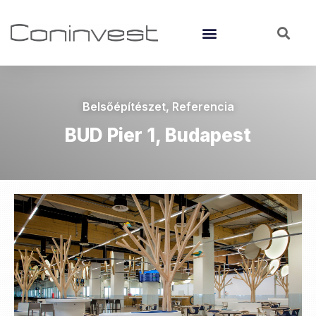
Belsőépítészet
,
Referencia
BUD Pier 1, Budapest