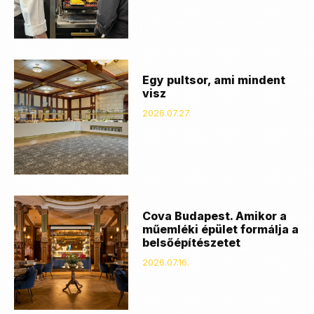
Egy pultsor, ami mindent
visz
2026.07.27.
Cova Budapest. Amikor a
műemléki épület formálja a
belsőépítészetet
2026.07.16.