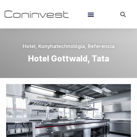
Hotel
,
Konyhatechnológia
,
Referencia
Hotel Gottwald, Tata