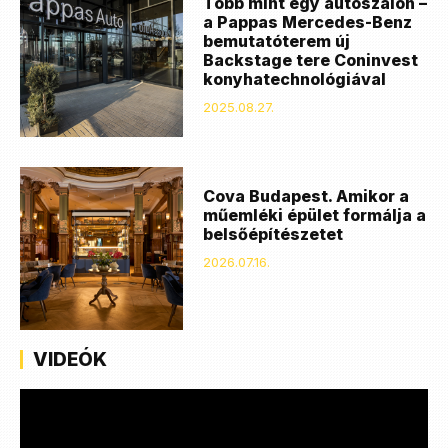
Több mint egy autószalon –
a Pappas Mercedes-Benz
bemutatóterem új
Backstage tere Coninvest
konyhatechnológiával
2025.08.27.
Cova Budapest. Amikor a
műemléki épület formálja a
belsőépítészetet
2026.07.16.
VIDEÓK