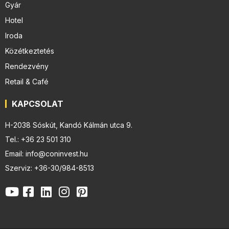
Gyár
Hotel
Iroda
Közétkeztetés
Rendezvény
Retail & Café
KAPCSOLAT
H-2038 Sóskút, Kandó Kálmán utca 9.
Tel.: +36 23 501 310
Email: info@coninvest.hu
Szerviz: +36-30/984-8513