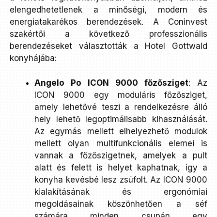
elengedhetetlenek a minőségi, modern és
energiatakarékos berendezések. A Coninvest
szakértői a következő professzionális
berendezéseket választották a Hotel Gottwald
konyhájába:
Angelo Po ICON 9000 főzősziget
: Az
ICON 9000 egy moduláris főzősziget,
amely lehetővé teszi a rendelkezésre álló
hely lehető legoptimálisabb kihasználását.
Az egymás mellett elhelyezhető modulok
mellett olyan multifunkcionális elemei is
vannak a főzőszigetnek, amelyek a pult
alatt és felett is helyet kaphatnak, így a
konyha kevésbé lesz zsúfolt. Az ICON 9000
kialakításának és ergonómiai
megoldásainak köszönhetően a séf
számára minden csupán egy