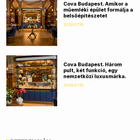
Cova Budapest. Amikor a
műemléki épület formálja a
belsőépítészetet
2026.07.16.
Cova Budapest. Három
pult, két funkció, egy
nemzetközi luxusmárka.
2026.07.16.