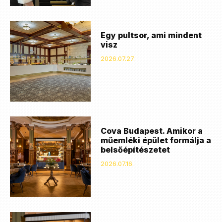
Egy pultsor, ami mindent
visz
2026.07.27.
Cova Budapest. Amikor a
műemléki épület formálja a
belsőépítészetet
2026.07.16.