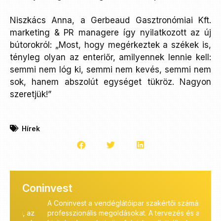
Niszkács Anna, a Gerbeaud Gasztronómiai Kft.
marketing & PR managere így nyilatkozott az új
bútorokról: „Most, hogy megérkeztek a székek is,
tényleg olyan az enteriőr, amilyennek lennie kell:
semmi nem lóg ki, semmi nem kevés, semmi nem
sok, hanem abszolút egységet tükröz. Nagyon
szeretjük!”
Hírek
Coninvest
A Coninvest a vendéglátóipar szakértői számára kínál
A Co
 az
professzionális megoldásokat. A tervezés és a
melle