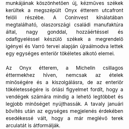
munkájának köszönhetően új, kézműves székek
kerültek a megszépült Onyx étterem utcafront
felőli részébe. A Coninvest kínálatában
megtalálható, olaszországi családi manufaktúra
által, nagy gonddal, hozzáértéssel és
odafigyeléssel készülő székek a megrendelő
igényei és Varró tervei alapján újraálmodva lettek
egy egységes enteriőr tökéletes alkotó elemei.
Az Onyx étterem, a Michelin csillagos
éttermekhez híven, nemcsak az ételek
minőségére és a kiszolgálásra, de az enteriőr
tökéletességére is óriási figyelmet fordít, hogy a
vendégek számára mindig a lehető legtöbbet és
legjobb minőséget nyújthassák. A tavaly januári
bővítés után az egységes megjelenés érdekében
esedékessé vált, hogy a már meglévő terek
arculatát is átformálják.