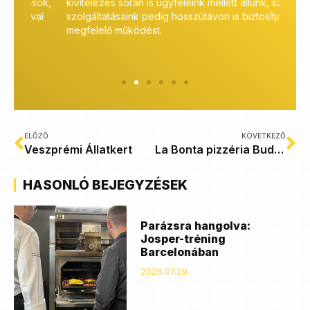
sok,
kivitelezés során is ügyfeleink mellett állunk, szerviz
széle
al
szolgáltatásaink pedig hosszútávon is biztosítják a
bizto
megfelelő működést.
tanác
ügyfe
ELŐZŐ
KÖVETKEZŐ
Veszprémi Állatkert
La Bonta pizzéria Budapest
HASONLÓ BEJEGYZÉSEK
Parázsra hangolva:
Josper-tréning
Barcelonában
2026.07.29.