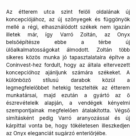
Az étterem utca szint felőli oldalának új
koncepciójához, az új szőnyegek és függönyök
mellé a régi, elhasználódott székek nem igazán
illetek már, így Varró Zoltán, az Onyx
belsőépítésze ebbe a térbe új
ülőalkalmatosságokat álmodott. Zoltán több
sikeres közös munka jó tapasztalataira építve a
Coninvest-hez fordult, hogy az általa eltervezett
koncepcióhoz ajánljunk számára székeket. A
különböző stílusú darabok közül a
legmegfelelőbbet hetekig tesztelték az étterem
munkatársai, majd ezután a gyártó az ő
észrevételeik alapján, a vendégek kényelmi
szempontjainak megfelelően átalakította. Végső
simításként pedig Varró aranyozással és új
kárpittal vonta be, hogy tökéletesen illeszkedjen
az Onyx eleganciát sugárzó enteriőrjébe.