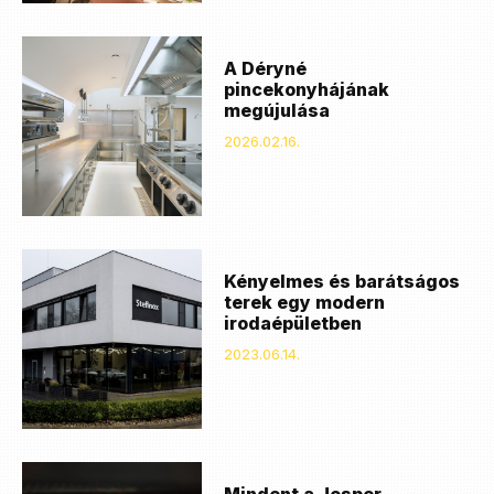
A Déryné
pincekonyhájának
megújulása
2026.02.16.
Kényelmes és barátságos
terek egy modern
irodaépületben
2023.06.14.