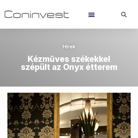
Hírek
Kézműves székekkel
szépült az Onyx étterem