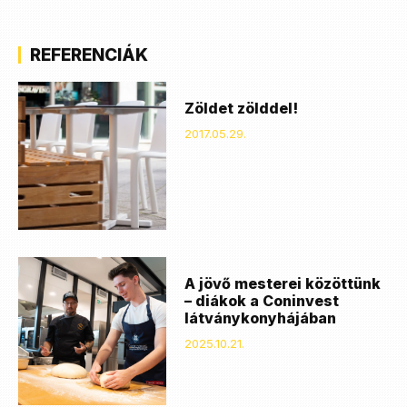
REFERENCIÁK
Zöldet zölddel!
2017.05.29.
A jövő mesterei közöttünk
– diákok a Coninvest
látványkonyhájában
2025.10.21.