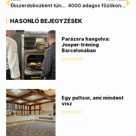
Ékszerdobozként tündöklő étterem a Szervita téren
4000 adagos főzőkonyha és kantin a Coninvest kivitelezésében
HASONLÓ BEJEGYZÉSEK
Parázsra hangolva:
Josper-tréning
Barcelonában
2026.07.29.
Egy pultsor, ami mindent
visz
2026.07.27.