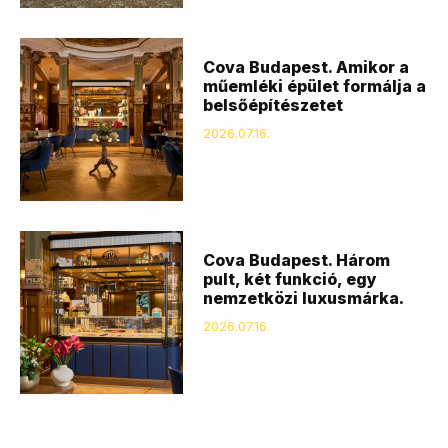
Cova Budapest. Amikor a
műemléki épület formálja a
belsőépítészetet
2026.07.16.
Cova Budapest. Három
pult, két funkció, egy
nemzetközi luxusmárka.
2026.07.16.