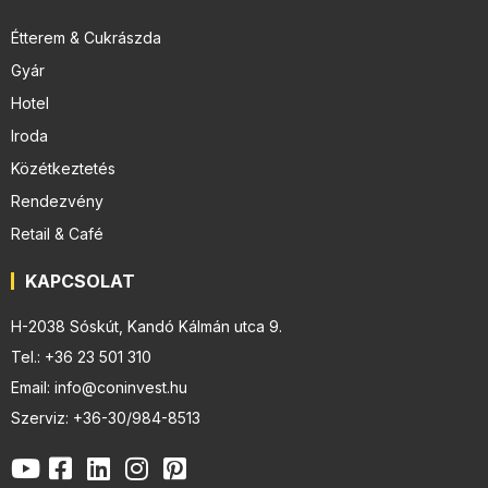
Étterem & Cukrászda
Gyár
Hotel
Iroda
Közétkeztetés
Rendezvény
Retail & Café
KAPCSOLAT
H-2038 Sóskút, Kandó Kálmán utca 9.
Tel.: +36 23 501 310
Email: info@coninvest.hu
Szerviz: +36-30/984-8513