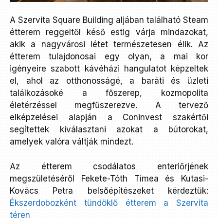
A Szervita Square Building aljában található Steam
étterem reggeltől késő estig várja mindazokat,
akik a nagyvárosi létet természetesen élik. Az
étterem tulajdonosai egy olyan, a mai kor
igényeire szabott kávéházi hangulatot képzeltek
el, ahol az otthonosságé, a baráti és üzleti
találkozásoké a főszerep, kozmopolita
életérzéssel megfűszerezve. A tervező
elképzelései alapján a Coninvest szakértői
segítettek kiválasztani azokat a bútorokat,
amelyek valóra váltják mindezt.
Az étterem csodálatos enteriőrjének
megszületéséről Fekete-Tóth Tímea és Kutasi-
Kovács Petra belsőépítészeket kérdeztük:
Ékszerdobozként tündöklő étterem a Szervita
téren