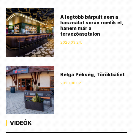
A legtöbb bárpult nem a
használat során romlik el,
hanem már a
tervezőasztalon
2026.03.24.
Belga Pékség, Törökbálint
2020.08.02.
VIDEÓK