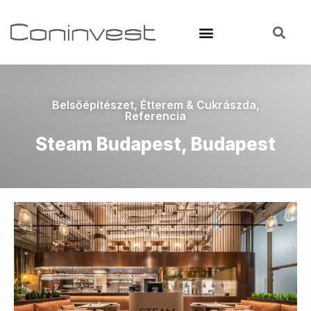
Belsőépítészet
,
Étterem & Cukrászda
,
Referencia
Steam Budapest, Budapest