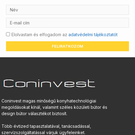
Elolvastam és elfogadom az
adatvédelmi tájékoztatót
FELIRATKOZOM
Coninvest magas minőségű konyhatechnológiai
megoldásokat kínál, valamint széles közületi bútor és
design bútor választékot biztosít.
Több évtized tapasztalatával, tanácsadással,
szervízszolgáltatással várjuk ügyfeleinket.