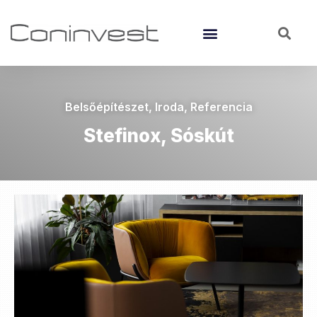
Belsőépítészet
,
Iroda
,
Referencia
Stefinox, Sóskút