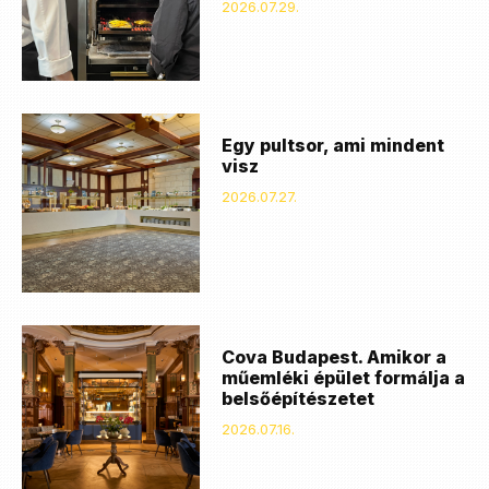
2026.07.29.
Egy pultsor, ami mindent
visz
2026.07.27.
Cova Budapest. Amikor a
műemléki épület formálja a
belsőépítészetet
2026.07.16.