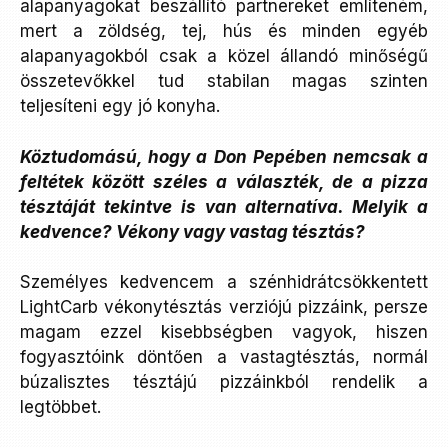
alapanyagokat beszállító partnereket említeném,
mert a zöldség, tej, hús és minden egyéb
alapanyagokból csak a közel állandó minőségű
összetevőkkel tud stabilan magas szinten
teljesíteni egy jó konyha.
Köztudomású, hogy a Don Pepében nemcsak a
feltétek között széles a választék, de a pizza
tésztáját tekintve is van alternatíva. Melyik a
kedvence? Vékony vagy vastag tésztás?
Személyes kedvencem a szénhidrátcsökkentett
LightCarb vékonytésztás verziójú pizzáink, persze
magam ezzel kisebbségben vagyok, hiszen
fogyasztóink döntően a vastagtésztás, normál
búzalisztes tésztájú pizzáinkból rendelik a
legtöbbet.