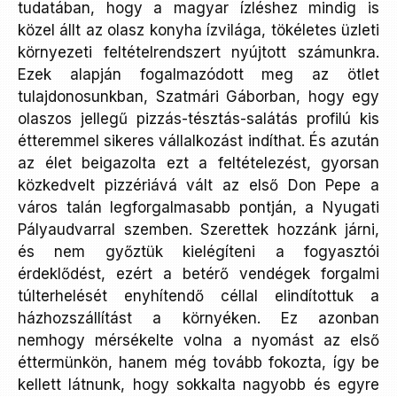
tudatában, hogy a magyar ízléshez mindig is
közel állt az olasz konyha ízvilága, tökéletes üzleti
környezeti feltételrendszert nyújtott számunkra.
Ezek alapján fogalmazódott meg az ötlet
tulajdonosunkban, Szatmári Gáborban, hogy egy
olaszos jellegű pizzás-tésztás-salátás profilú kis
étteremmel sikeres vállalkozást indíthat. És azután
az élet beigazolta ezt a feltételezést, gyorsan
közkedvelt pizzériává vált az első Don Pepe a
város talán legforgalmasabb pontján, a Nyugati
Pályaudvarral szemben. Szerettek hozzánk járni,
és nem győztük kielégíteni a fogyasztói
érdeklődést, ezért a betérő vendégek forgalmi
túlterhelését enyhítendő céllal elindítottuk a
házhozszállítást a környéken. Ez azonban
nemhogy mérsékelte volna a nyomást az első
éttermünkön, hanem még tovább fokozta, így be
kellett látnunk, hogy sokkalta nagyobb és egyre