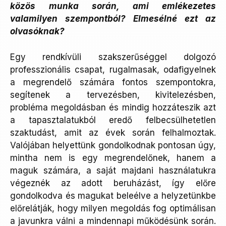
közös munka során, ami emlékezetes
valamilyen szempontból? Elmesélné ezt az
olvasóknak?
Egy rendkívüli szakszerűséggel dolgozó
professzionális csapat, rugalmasak, odafigyelnek
a megrendelő számára fontos szempontokra,
segítenek a tervezésben, kivitelezésben,
probléma megoldásban és mindig hozzáteszik azt
a tapasztalatukból eredő felbecsülhetetlen
szaktudást, amit az évek során felhalmoztak.
Valójában helyettünk gondolkodnak pontosan úgy,
mintha nem is egy megrendelőnek, hanem a
maguk számára, a saját majdani használatukra
végeznék az adott beruházást, így előre
gondolkodva és magukat beleélve a helyzetünkbe
előrelátják, hogy milyen megoldás fog optimálisan
a javunkra válni a mindennapi működésünk során.