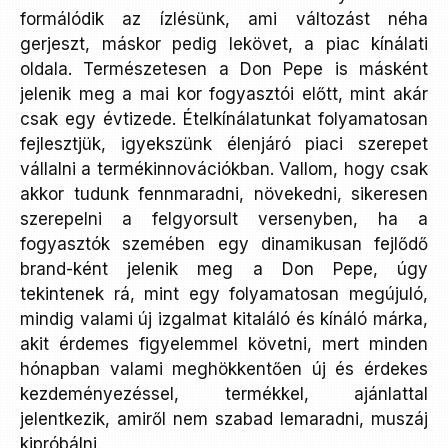
formálódik az ízlésünk, ami változást néha
gerjeszt, máskor pedig lekövet, a piac kínálati
oldala. Természetesen a Don Pepe is másként
jelenik meg a mai kor fogyasztói előtt, mint akár
csak egy évtizede. Ételkínálatunkat folyamatosan
fejlesztjük, igyekszünk élenjáró piaci szerepet
vállalni a termékinnovációkban. Vallom, hogy csak
akkor tudunk fennmaradni, növekedni, sikeresen
szerepelni a felgyorsult versenyben, ha a
fogyasztók szemében egy dinamikusan fejlődő
brand-ként jelenik meg a Don Pepe, úgy
tekintenek rá, mint egy folyamatosan megújuló,
mindig valami új izgalmat kitaláló és kínáló márka,
akit érdemes figyelemmel követni, mert minden
hónapban valami meghökkentően új és érdekes
kezdeményezéssel, termékkel, ajánlattal
jelentkezik, amiről nem szabad lemaradni, muszáj
kipróbálni.