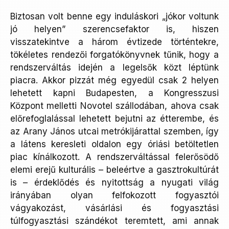
Biztosan volt benne egy induláskori „jókor voltunk
jó helyen” szerencsefaktor is, hiszen
visszatekintve a három évtizede történtekre,
tökéletes rendezői forgatókönyvnek tűnik, hogy a
rendszerváltás idején a legelsők közt léptünk
piacra. Akkor pizzát még egyedül csak 2 helyen
lehetett kapni Budapesten, a Kongresszusi
Központ melletti Novotel szállodában, ahova csak
előrefoglalással lehetett bejutni az étterembe, és
az Arany János utcai metrókijárattal szemben, így
a látens keresleti oldalon egy óriási betöltetlen
piac kínálkozott. A rendszerváltással felerősödő
elemi erejű kulturális – beleértve a gasztrokultúrát
is – érdeklődés és nyitottság a nyugati világ
irányában olyan felfokozott fogyasztói
vágyakozást, vásárlási és fogyasztási
túlfogyasztási szándékot teremtett, ami annak