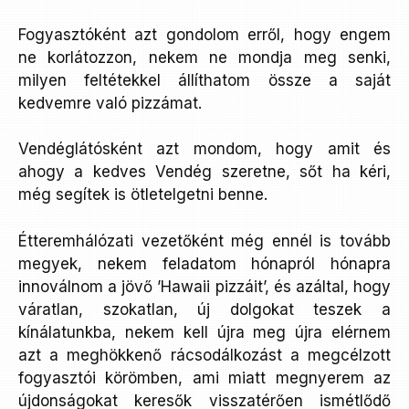
Fogyasztóként azt gondolom erről, hogy engem
ne korlátozzon, nekem ne mondja meg senki,
milyen feltétekkel állíthatom össze a saját
kedvemre való pizzámat.
Vendéglátósként azt mondom, hogy amit és
ahogy a kedves Vendég szeretne, sőt ha kéri,
még segítek is ötletelgetni benne.
Étteremhálózati vezetőként még ennél is tovább
megyek, nekem feladatom hónapról hónapra
innoválnom a jövő ’Hawaii pizzáit’, és azáltal, hogy
váratlan, szokatlan, új dolgokat teszek a
kínálatunkba, nekem kell újra meg újra elérnem
azt a meghökkenő rácsodálkozást a megcélzott
fogyasztói körömben, ami miatt megnyerem az
újdonságokat keresők visszatérően ismétlődő