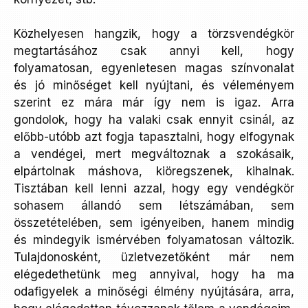
Közhelyesen hangzik, hogy a törzsvendégkör
megtartásához csak annyi kell, hogy
folyamatosan, egyenletesen magas színvonalat
és jó minőséget kell nyújtani, és véleményem
szerint ez mára már így nem is igaz. Arra
gondolok, hogy ha valaki csak ennyit csinál, az
előbb-utóbb azt fogja tapasztalni, hogy elfogynak
a vendégei, mert megváltoznak a szokásaik,
elpártolnak máshova, kiöregszenek, kihalnak.
Tisztában kell lenni azzal, hogy egy vendégkör
sohasem állandó sem létszámában, sem
összetételében, sem igényeiben, hanem mindig
és mindegyik ismérvében folyamatosan változik.
Tulajdonosként, üzletvezetőként már nem
elégedethetünk meg annyival, hogy ha ma
odafigyelek a minőségi élmény nyújtására, arra,