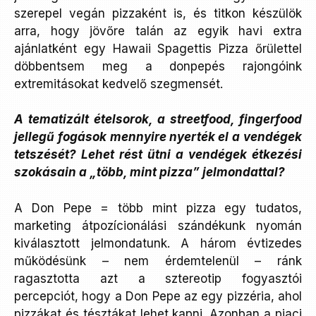
szerepel vegán pizzaként is, és titkon készülök
arra, hogy jövőre talán az egyik havi extra
ajánlatként egy Hawaii Spagettis Pizza őrülettel
döbbentsem meg a donpepés rajongóink
extremitásokat kedvelő szegmensét.
A tematizált ételsorok, a streetfood, fingerfood
jellegű fogások mennyire nyerték el a vendégek
tetszését? Lehet rést ütni a vendégek étkezési
szokásain a „több, mint pizza” jelmondattal?
A Don Pepe = több mint pizza egy tudatos,
marketing átpozícionálási szándékunk nyomán
kiválasztott jelmondatunk. A három évtizedes
működésünk – nem érdemtelenül – ránk
ragasztotta azt a sztereotip fogyasztói
percepciót, hogy a Don Pepe az egy pizzéria, ahol
pizzákat és tésztákat lehet kapni. Azonban a piaci