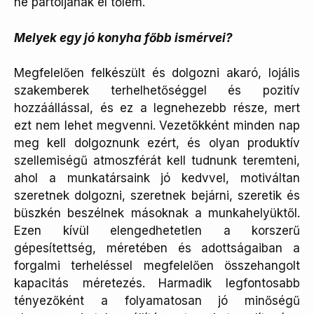
ne pártoljanak el tőlem.
Melyek egy jó konyha főbb ismérvei?
Megfelelően felkészült és dolgozni akaró, lojális
szakemberek terhelhetőséggel és pozitív
hozzáállással, és ez a legnehezebb része, mert
ezt nem lehet megvenni. Vezetőkként minden nap
meg kell dolgoznunk ezért, és olyan produktív
szellemiségű atmoszférát kell tudnunk teremteni,
ahol a munkatársaink jó kedvvel, motiváltan
szeretnek dolgozni, szeretnek bejárni, szeretik és
büszkén beszélnek másoknak a munkahelyüktől.
Ezen kívül elengedhetetlen a korszerű
gépesítettség, méretében és adottságaiban a
forgalmi terheléssel megfelelően összehangolt
kapacitás méretezés. Harmadik legfontosabb
tényezőként a folyamatosan jó minőségű