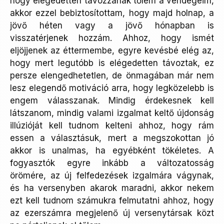
hogy elégedetten távozzanak tőlem a vendégeim,
akkor ezzel bebiztosítottam, hogy majd holnap, a
jövő héten vagy a jövő hónapban is
visszatérjenek hozzám. Ahhoz, hogy ismét
eljöjjenek az éttermembe, egyre kevésbé elég az,
hogy mert legutóbb is elégedetten távoztak, ez
persze elengedhetetlen, de önmagában már nem
lesz elegendő motiváció arra, hogy legközelebb is
engem válasszanak. Mindig érdekesnek kell
látszanom, mindig valami izgalmat keltő újdonság
illúzióját kell tudnom kelteni ahhoz, hogy rám
essen a választásuk, mert a megszokottan jó
akkor is unalmas, ha egyébként tökéletes. A
fogyasztók egyre inkább a változatosság
örömére, az új felfedezések izgalmára vágynak,
és ha versenyben akarok maradni, akkor nekem
ezt kell tudnom számukra felmutatni ahhoz, hogy
az ezerszámra megjelenő új versenytársak közt