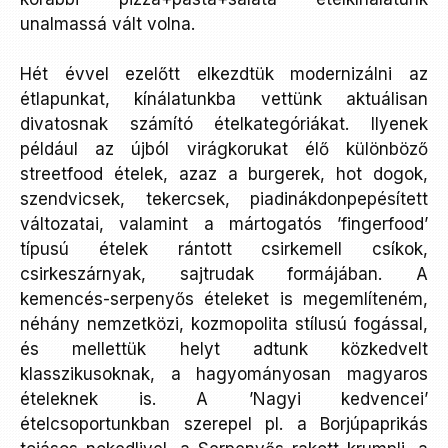
unalmassá vált volna.
Hét évvel ezelőtt elkezdtük modernizálni az
étlapunkat, kínálatunkba vettünk aktuálisan
divatosnak számító ételkategóriákat. Ilyenek
például az újból virágkorukat élő különböző
streetfood ételek, azaz a burgerek, hot dogok,
szendvicsek, tekercsek, piadinákdonpepésített
változatai, valamint a mártogatós ’fingerfood’
típusú ételek rántott csirkemell csíkok,
csirkeszárnyak, sajtrudak formájában. A
kemencés-serpenyős ételeket is megemlíteném,
néhány nemzetközi, kozmopolita stílusú fogással,
és mellettük helyt adtunk közkedvelt
klasszikusoknak, a hagyományosan magyaros
ételeknek is. A ’Nagyi kedvencei’
ételcsoportunkban szerepel pl. a Borjúpaprikás