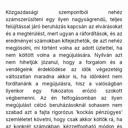
Közgazdasági szempontból nehéz
számszerűsíteni egy ilyen nagyságrendű, teljes
felújítással járó beruházás kapcsán az elvárásokat
és a megtérülést, mert ugyan a ráfordítások, és az
eredményei számokban kifejezhetők, de azt nehéz
megjósolni, mi történt volna az adott üzlettel, ha
nem költött volna a megújulására. Nyilván azt
nem hihetjük józanul, hogy a forgalom és a
vendégeink érdeklődése az idők végezetéig
változatlan maradna akkor is, ha időnként nem
fordítanánk a megújulásra, hisz a valóságban
ilyenkor egy fokozatos erózió szokott
végbemenni. Az én felfogásomban az ilyen
megújulást célzó beruházásoknál sohasem nem
szabad azt a fajta rigorózus ’kockás pénzügyes’
szemléletet követni, hogy csak akkor költök rá, ha
az konkrét számokban, kézzelfogható módon és