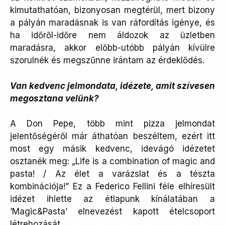
kimutathatóan, bizonyosan megtérül, mert bizony
a pályán maradásnak is van ráfordítás igénye, és
ha időről-időre nem áldozok az üzletben
maradásra, akkor előbb-utóbb pályán kívülre
szorulnék és megszűnne irántam az érdeklődés.
Van kedvenc jelmondata, idézete, amit szívesen
megosztana velünk?
A Don Pepe, több mint pizza jelmondat
jelentőségéről már áthatóan beszéltem, ezért itt
most egy másik kedvenc, idevágó idézetet
osztanék meg: „Life is a combination of magic and
pasta! / Az élet a varázslat és a tészta
kombinációja!” Ez a Federico Fellini féle elhíresült
idézet ihlette az étlapunk kínálatában a
’Magic&Pasta’ elnevezést kapott ételcsoport
létrehozását.