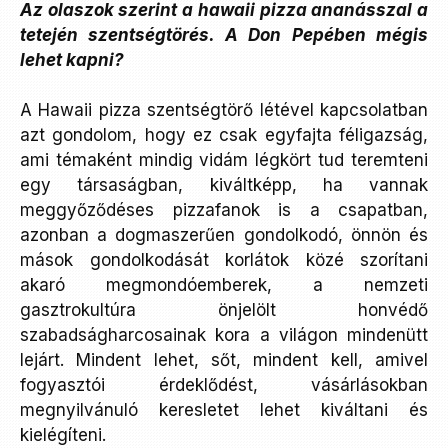
Az olaszok szerint a hawaii pizza ananásszal a
tetején szentségtörés. A Don Pepében mégis
lehet kapni?
A Hawaii pizza szentségtörő létével kapcsolatban
azt gondolom, hogy ez csak egyfajta féligazság,
ami témaként mindig vidám légkört tud teremteni
egy társaságban, kiváltképp, ha vannak
meggyőződéses pizzafanok is a csapatban,
azonban a dogmaszerűen gondolkodó, önnön és
mások gondolkodását korlátok közé szorítani
akaró megmondóemberek, a nemzeti
gasztrokultúra önjelölt honvédő
szabadságharcosainak kora a világon mindenütt
lejárt. Mindent lehet, sőt, mindent kell, amivel
fogyasztói érdeklődést, vásárlásokban
megnyilvánuló keresletet lehet kiváltani és
kielégíteni.