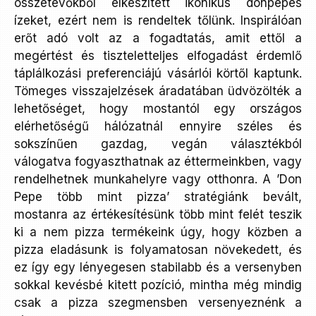
összetevőkből elkészített ikonikus donpepés
ízeket, ezért nem is rendeltek tőlünk. Inspirálóan
erőt adó volt az a fogadtatás, amit ettől a
megértést és tiszteletteljes elfogadást érdemlő
táplálkozási preferenciájú vásárlói körtől kaptunk.
Tömeges visszajelzések áradatában üdvözölték a
lehetőséget, hogy mostantól egy országos
elérhetőségű hálózatnál ennyire széles és
sokszínűen gazdag, vegán választékból
válogatva fogyaszthatnak az éttermeinkben, vagy
rendelhetnek munkahelyre vagy otthonra. A ’Don
Pepe több mint pizza’ stratégiánk bevált,
mostanra az értékesítésünk több mint felét teszik
ki a nem pizza termékeink úgy, hogy közben a
pizza eladásunk is folyamatosan növekedett, és
ez így egy lényegesen stabilabb és a versenyben
sokkal kevésbé kitett pozíció, mintha még mindig
csak a pizza szegmensben versenyeznénk a