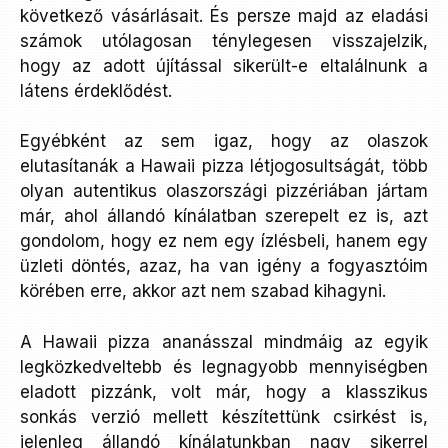
következő vásárlásait. És persze majd az eladási
számok utólagosan ténylegesen visszajelzik,
hogy az adott újítással sikerült-e eltalálnunk a
látens érdeklődést.
Egyébként az sem igaz, hogy az olaszok
elutasítanák a Hawaii pizza létjogosultságát, több
olyan autentikus olaszországi pizzériában jártam
már, ahol állandó kínálatban szerepelt ez is, azt
gondolom, hogy ez nem egy ízlésbeli, hanem egy
üzleti döntés, azaz, ha van igény a fogyasztóim
körében erre, akkor azt nem szabad kihagyni.
A Hawaii pizza ananásszal mindmáig az egyik
legközkedveltebb és legnagyobb mennyiségben
eladott pizzánk, volt már, hogy a klasszikus
sonkás verzió mellett készítettünk csirkést is,
jelenleg állandó kínálatunkban nagy sikerrel