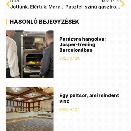
ELŐZŐ
KÖVETKEZŐ
Jöttünk. Elértük. Maradunk.
Pasztell színű gasztronómia
HASONLÓ BEJEGYZÉSEK
Parázsra hangolva:
Josper-tréning
Barcelonában
2026.07.29.
Egy pultsor, ami mindent
visz
2026.07.27.