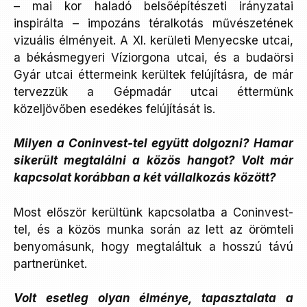
– mai kor haladó belsőépítészeti irányzatai
inspirálta – impozáns téralkotás művészetének
vizuális élményeit. A XI. kerületi Menyecske utcai,
a békásmegyeri Víziorgona utcai, és a budaörsi
Gyár utcai éttermeink kerültek felújításra, de már
tervezzük a Gépmadár utcai éttermünk
közeljövőben esedékes felújítását is.
Milyen a Coninvest-tel együtt dolgozni? Hamar
sikerült megtalálni a közös hangot? Volt már
kapcsolat korábban a két vállalkozás között?
Most először kerültünk kapcsolatba a Coninvest-
tel, és a közös munka során az lett az örömteli
benyomásunk, hogy megtaláltuk a hosszú távú
partnerünket.
Volt esetleg olyan élménye, tapasztalata a