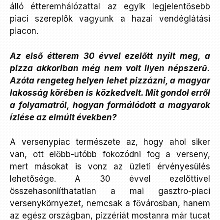
álló étteremhálózattal az egyik legjelentősebb
piaci szereplők vagyunk a hazai vendéglátási
piacon.
Az első étterem 30 évvel ezelőtt nyílt meg, a
pizza akkoriban még nem volt ilyen népszerű.
Azóta rengeteg helyen lehet pizzázni, a magyar
lakosság körében is közkedvelt. Mit gondol erről
a folyamatról, hogyan formálódott a magyarok
ízlése az elmúlt években?
A versenypiac természete az, hogy ahol siker
van, ott előbb-utóbb fokozódni fog a verseny,
mert másokat is vonz az üzleti érvényesülés
lehetősége. A 30 évvel ezelőttivel
összehasonlíthatatlan a mai gasztro-piaci
versenykörnyezet, nemcsak a fővárosban, hanem
az egész országban, pizzériát mostanra már tucat