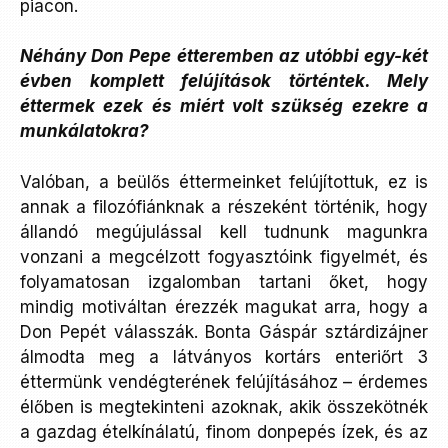
piacon.
Néhány Don Pepe étteremben az utóbbi egy-két
évben komplett felújítások történtek. Mely
éttermek ezek és miért volt szükség ezekre a
munkálatokra?
Valóban, a beülős éttermeinket felújítottuk, ez is
annak a filozófiánknak a részeként történik, hogy
állandó megújulással kell tudnunk magunkra
vonzani a megcélzott fogyasztóink figyelmét, és
folyamatosan izgalomban tartani őket, hogy
mindig motiváltan érezzék magukat arra, hogy a
Don Pepét válasszák. Bonta Gáspár sztárdizájner
álmodta meg a látványos kortárs enteriőrt 3
éttermünk vendégterének felújításához – érdemes
élőben is megtekinteni azoknak, akik összekötnék
a gazdag ételkínálatú, finom donpepés ízek, és az