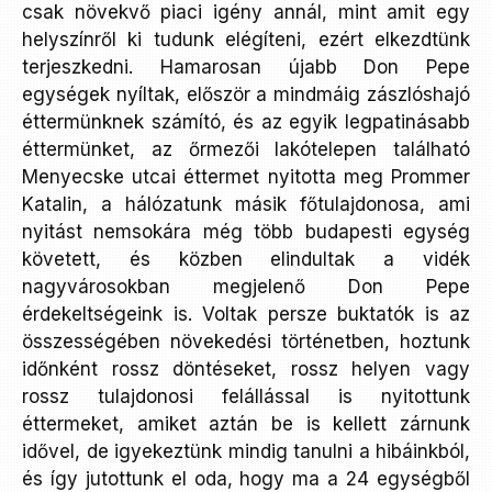
csak növekvő piaci igény annál, mint amit egy
helyszínről ki tudunk elégíteni, ezért elkezdtünk
terjeszkedni. Hamarosan újabb Don Pepe
egységek nyíltak, először a mindmáig zászlóshajó
éttermünknek számító, és az egyik legpatinásabb
éttermünket, az őrmezői lakótelepen található
Menyecske utcai éttermet nyitotta meg Prommer
Katalin, a hálózatunk másik főtulajdonosa, ami
nyitást nemsokára még több budapesti egység
követett, és közben elindultak a vidék
nagyvárosokban megjelenő Don Pepe
érdekeltségeink is. Voltak persze buktatók is az
összességében növekedési történetben, hoztunk
időnként rossz döntéseket, rossz helyen vagy
rossz tulajdonosi felállással is nyitottunk
éttermeket, amiket aztán be is kellett zárnunk
idővel, de igyekeztünk mindig tanulni a hibáinkból,
és így jutottunk el oda, hogy ma a 24 egységből