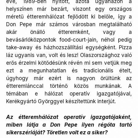
éve, 1989-ben nyitott, azóta ugyanazon a
helyszínen már bezárt, viszont egy országos
méretű étteremhálózat fejlődött ki belőle, így a
Don Pepe már számos városban megtalálható
akár önálló étteremként, vagy a
bevásárlóközpontok food-court-jain, néhol pedig
take-away és házhozszállítási egységként. Pizza
láz ugyanis van, volt és lesz! Olaszországhoz való
erős érzelmi kötődésünk révén mi sem vetjük meg
ezt a megunhatatlan és tradicionális ételt,
úgyhogy már ezért is nagyon örültünk az
étteremlánccal történő közös munkának. A
témában e hálózat operatív igazgatójával,
Kerékgyártó Györggyel készítettünk interjút.
Az étteremhálózat operatív igazgatójaként,
miben látja a Don Pepe ilyen régóta tartó
sikerszériáját? Töretlen volt ez a siker?