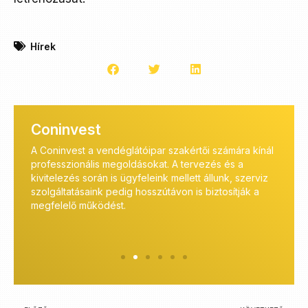
Hírek
Coninvest
A Coninvest a vendéglátóipar szakértői számára kínál
A Co
 az
professzionális megoldásokat. A tervezés és a
melle
sok,
kivitelezés során is ügyfeleink mellett állunk, szerviz
széle
al
szolgáltatásaink pedig hosszútávon is biztosítják a
bizto
megfelelő működést.
tanác
ügyfe