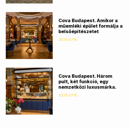
Cova Budapest. Amikor a
műemléki épület formálja a
belsőépítészetet
2026.07.16.
Cova Budapest. Három
pult, két funkció, egy
nemzetközi luxusmárka.
2026.07.16.