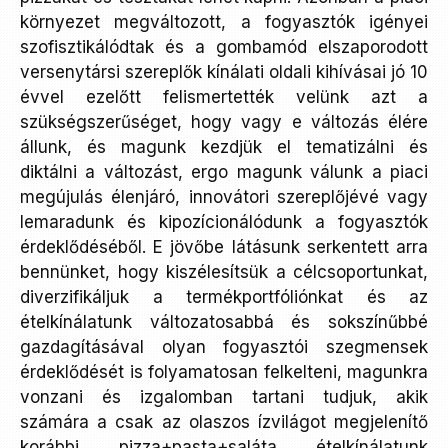
környezet megváltozott, a fogyasztók igényei
szofisztikálódtak és a gombamód elszaporodott
versenytársi szereplők kínálati oldali kihívásai jó 10
évvel ezelőtt felismertették velünk azt a
szükségszerűséget, hogy vagy e változás élére
állunk, és magunk kezdjük el tematizálni és
diktálni a változást, ergo magunk válunk a piaci
megújulás élenjáró, innovátori szereplőjévé vagy
lemaradunk és kipozícionálódunk a fogyasztók
érdeklődéséből. E jövőbe látásunk serkentett arra
bennünket, hogy kiszélesítsük a célcsoportunkat,
diverzifikáljuk a termékportfóliónkat és az
ételkínálatunk változatosabbá és sokszínűbbé
gazdagításával olyan fogyasztói szegmensek
érdeklődését is folyamatosan felkelteni, magunkra
vonzani és izgalomban tartani tudjuk, akik
számára a csak az olaszos ízvilágot megjelenítő
korábbi pizza+pasta+saláta ételkínálatunk