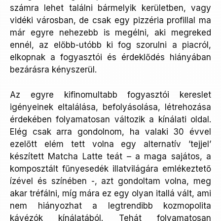
számra lehet találni bármelyik kerületben, vagy
vidéki városban, de csak egy pizzéria profillal ma
már egyre nehezebb is megélni, aki megreked
ennél, az előbb-utóbb ki fog szorulni a piacról,
elkopnak a fogyasztói és érdeklődés hiányában
bezárásra kényszerül.
Az egyre kifinomultabb fogyasztói kereslet
igényeinek eltalálása, befolyásolása, létrehozása
érdekében folyamatosan változik a kínálati oldal.
Elég csak arra gondolnom, ha valaki 30 évvel
ezelőtt elém tett volna egy alternatív ’tejjel’
készített Matcha Latte teát – a maga sajátos, a
komposztált fűnyesedék illatvilágára emlékeztető
ízével és színében -, azt gondoltam volna, meg
akar tréfálni, míg mára ez egy olyan itallá vált, ami
nem hiányozhat a legtrendibb kozmopolita
kávézók kínálatából. Tehát folyamatosan