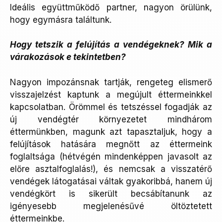
Ideális együttműködő partner, nagyon örülünk,
hogy egymásra találtunk.
Hogy tetszik a felújítás a vendégeknek? Mik a
várakozások e tekintetben?
Nagyon impozánsnak tartják, rengeteg elismerő
visszajelzést kaptunk a megújult éttermeinkkel
kapcsolatban. Örömmel és tetszéssel fogadják az
új vendégtér környezetet mindhárom
éttermünkben, magunk azt tapasztaljuk, hogy a
felújítások hatására megnőtt az éttermeink
foglaltsága (hétvégén mindenképpen javasolt az
előre asztalfoglalás!), és nemcsak a visszatérő
vendégek látogatásai váltak gyakoribbá, hanem új
vendégkört is sikerült becsábítanunk az
igényesebb megjelenésűvé öltöztetett
éttermeinkbe.