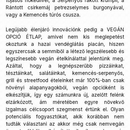
tojásos nokedlivel, a Serpenyős rakott krumpli, a
Rántott csirkemáj petrezselymes burgonyával,
vagy a Kemencés túrós csusza.
Legújabb élenjáró innovációnk pedig a VEGÁN
OPCIÓ ÉTLAP, amivel nem kis meglepetést
okoztunk a hazai vendéglátás piacán, hiszen
egyszercsak a semmiből a létező legszélesebb és
legszínesebb vegán ételkínálattal jelentünk meg.
Azáltal, hogy a legnépszerűbb pizzáinkat,
tésztáinkat, salátáinkat, kemencés-serpenyős,
grill és streetfood ételeinket már 100%-ban csak
növényi alapanyagokból, vegán opcióként is
elkészítjük, így egy számunkra új, azelőtt felénk
elzárkózott, ám méretében egyre növekvő
izgalmas célcsoport szegmenst értünk el. Olyan
potenciális fogyasztókat, akik korábban nem
tudták választani az akkor még csak nemvegán