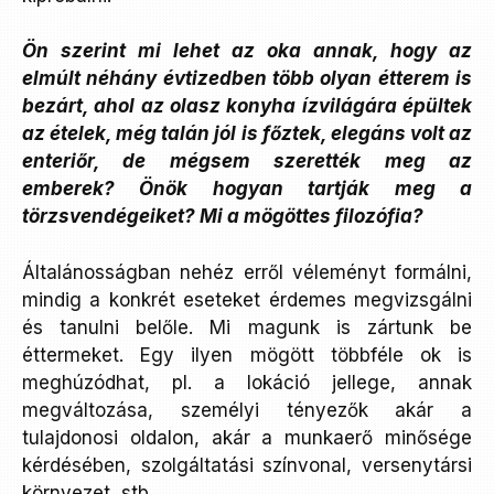
Ön szerint mi lehet az oka annak, hogy az
elmúlt néhány évtizedben több olyan étterem is
bezárt, ahol az olasz konyha ízvilágára épültek
az ételek, még talán jól is főztek, elegáns volt az
enteriőr, de mégsem szerették meg az
emberek? Önök hogyan tartják meg a
törzsvendégeiket? Mi a mögöttes filozófia?
Általánosságban nehéz erről véleményt formálni,
mindig a konkrét eseteket érdemes megvizsgálni
és tanulni belőle. Mi magunk is zártunk be
éttermeket. Egy ilyen mögött többféle ok is
meghúzódhat, pl. a lokáció jellege, annak
megváltozása, személyi tényezők akár a
tulajdonosi oldalon, akár a munkaerő minősége
kérdésében, szolgáltatási színvonal, versenytársi
környezet, stb.