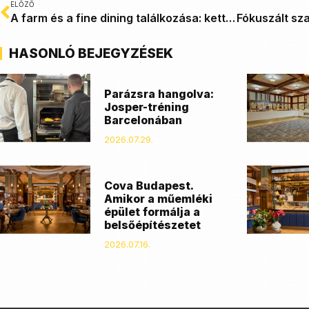
ELŐZŐ
A farm és a fine dining találkozása: kettős kihívás a konyhában
HASONLÓ BEJEGYZÉSEK
Parázsra hangolva:
Josper-tréning
Barcelonában
2026.07.29.
Cova Budapest.
Amikor a műemléki
épület formálja a
belsőépítészetet
2026.07.16.