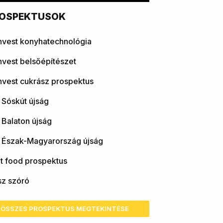
OSPEKTUSOK
nvest konyhatechnológia
nvest belsőépítészet
nvest cukrász prospektus
 Sóskút újság
 Balaton újság
ó Észak-Magyarország újság
t food prospektus
sz szóró
ÖSSZES PROSPEKTUS MEGTEKINTÉSE