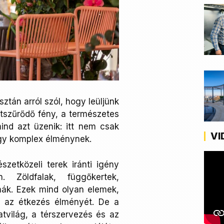
tán arról szól, hogy leüljünk
átszűrődő fény, a természetes
ind azt üzenik: itt nem csak
VI
gy komplex élménynek.
szetközeli terek iránti igény
 Zöldfalak, függőkertek,
mák. Ezek mind olyan elemek,
k az étkezés élményét. De a
atvilág, a térszervezés és az