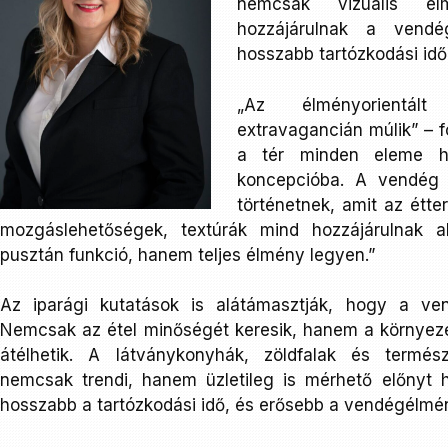
nemcsak vizuális él
hozzájárulnak a vendé
hosszabb tartózkodási idő 
„Az élményorientá
extravagancián múlik” – f
a tér minden eleme ha
koncepcióba. A vendég 
történetnek, amit az étte
mozgáslehetőségek, textúrák mind hozzájárulnak 
pusztán funkció, hanem teljes élmény legyen.”
Az iparági kutatások is alátámasztják, hogy a ve
Nemcsak az étel minőségét keresik, hanem a környeze
átélhetik. A látványkonyhák, zöldfalak és termé
nemcsak trendi, hanem üzletileg is mérhető előnyt h
hosszabb a tartózkodási idő, és erősebb a vendégélmé