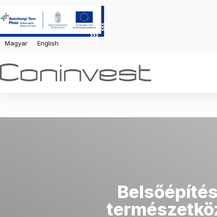
Magyar
English
Belsőépítés
természetköz