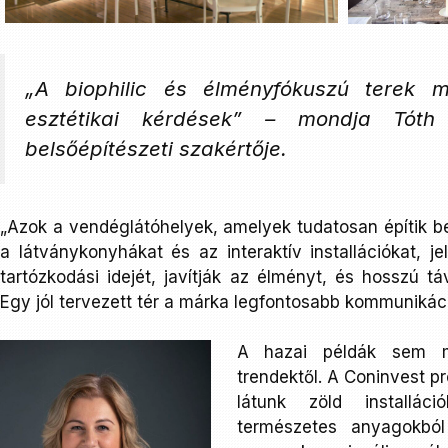
„A biophilic és élményfókuszú tere
esztétikai kérdések” – mondja Tóth
belsőépítészeti szakértője.
„Azok a vendéglátóhelyek, amelyek tudatosan építik b
a látványkonyhákat és az interaktív installációkat, 
tartózkodási idejét, javítják az élményt, és hosszú t
Egy jól tervezett tér a márka legfontosabb kommunikáci
A hazai példák sem m
trendektől. A Coninvest p
látunk zöld installáci
természetes anyagokból 