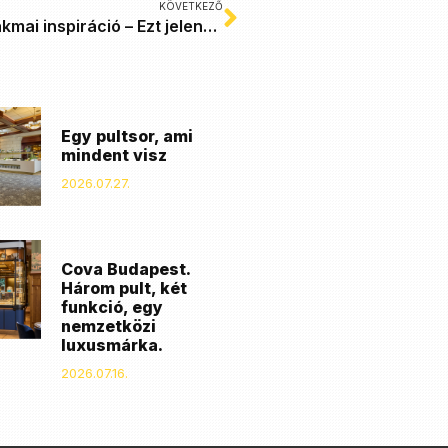
KÖVETKEZŐ
Fókuszált szakmai inspiráció – Ezt jelenti az Intergastra Stuttgart
Egy pultsor, ami
mindent visz
2026.07.27.
Cova Budapest.
Három pult, két
funkció, egy
nemzetközi
luxusmárka.
2026.07.16.