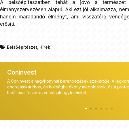
A belsőépítészetben tehát a jövő a természet
élményszervezésen alapul. Aki ezt jól alkalmazza, nem
hanem maradandó élményt, ami visszatérő vendége
erősíti.
Belsőépítészet
,
Hírek
Coninvest
 az
A Coninvest a vendéglátóipar szakértői számára kínál profess
en
és a kivitelezés során is ügyfeleink mellett állunk, szerviz sz
biztosítják a megfelelő működést.