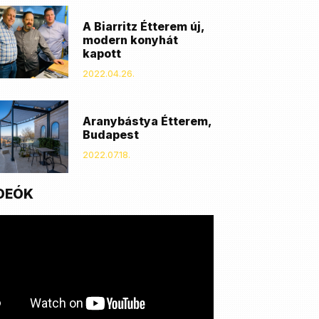
A Biarritz Étterem új,
modern konyhát
kapott
2022.04.26.
Aranybástya Étterem,
Budapest
2022.07.18.
DEÓK