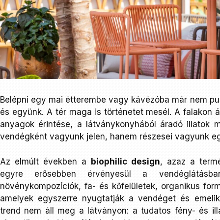
Belépni egy mai étterembe vagy kávézóba már nem pusz
és együnk. A tér maga is történetet mesél. A falakon 
anyagok érintése, a látványkonyhából áradó illatok m
vendégként vagyunk jelen, hanem részesei vagyunk e
Az elmúlt években a
biophilic design
, azaz a termé
egyre erősebben érvényesül a vendéglátásban.
növénykompozíciók, fa- és kőfelületek, organikus for
amelyek egyszerre nyugtatják a vendéget és emeli
trend nem áll meg a látványon: a tudatos fény- és ill