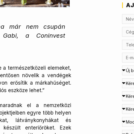
AJ
k ma már nem csupán
 Gabi, a Coninvest
e a természetközeli elemeket,
jelentősen növelik a vendégek
ávon erősítik a márkahűséget.
ós eszköze lehet.”
aradnak el a nemzetközi
rojektjeiben egyre több helyen
ókat, látványkonyhákat és
készült enteriőröket. Ezek