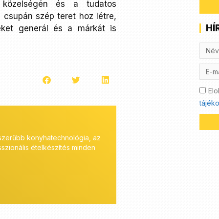
 közelségén és a tudatos
 csupán szép teret hoz létre,
HÍ
ket generál és a márkát is
Elo
tájéko
zionális megoldásokat. A tervezés
A Coninvest a magas minőségű k
olgáltatásaink pedig hosszútávon is
számára széles közületi bútor és
mély szaktudással, tanácsadással