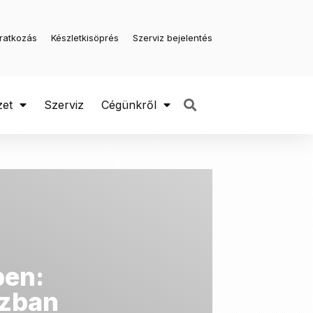
iratkozás
Készletkisöprés
Szerviz bejelentés
zet
Szerviz
Cégünkről
ben:
szban