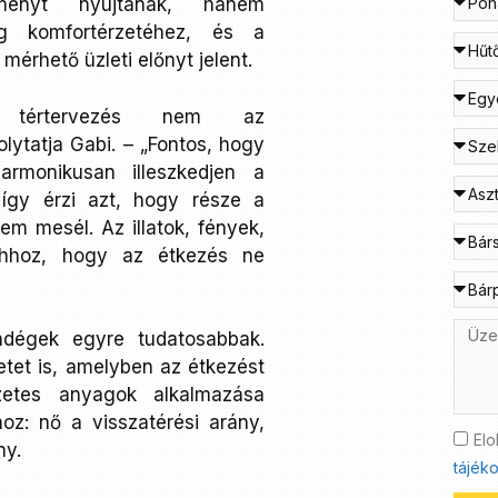
ményt nyújtanak, hanem
g komfortérzetéhez, és a
mérhető üzleti előnyt jelent.
lt tértervezés nem az
olytatja Gabi. – „Fontos, hogy
rmonikusan illeszkedjen a
így érzi azt, hogy része a
rem mesél. Az illatok, fények,
ahhoz, hogy az étkezés ne
ndégek egyre tudatosabbak.
tet is, amelyben az étkezést
szetes anyagok alkalmazása
oz: nő a visszatérési arány,
Elo
ny.
tájéko