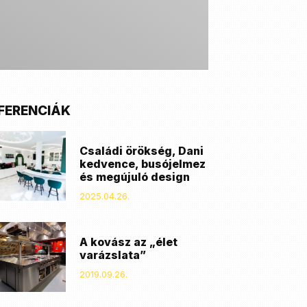
FERENCIÁK
Családi örökség, Dani
kedvence, busójelmez
és megújuló design
2025.04.26.
A kovász az „élet
varázslata”
2019.09.26.