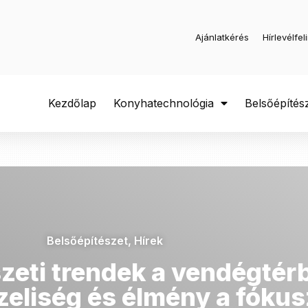
Ajánlatkérés
Hírlevélfel
Kezdőlap
Konyhatechnológia
Belsőépítés
Belsőépítészet
,
Hírek
zeti trendek a vendégtér
eliség és élmény a fóku