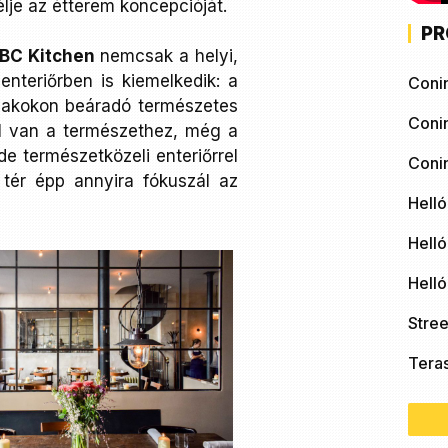
lje az étterem koncepcióját.
PR
BC Kitchen
nemcsak a helyi,
nteriőrben is kiemelkedik: a
Coni
ablakokon beáradó természetes
Coni
l van a természethez, még a
de természetközeli enteriőrrel
Coni
 tér épp annyira fókuszál az
Helló
Helló
Hell
Stree
Tera